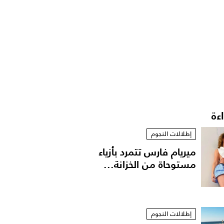
اءة
إطلالات النجوم
ميريام فارس تتمرد بأزياء
مستوحاة من الخزانة...
إطلالات النجوم