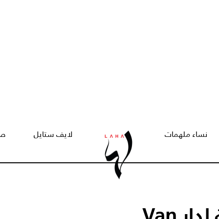
نساء ملهمات
لايف ستايل
صح
جولة على الطبيعة الحيّة لدار Van