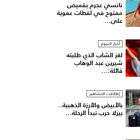
نانسي عجرم بقميص
مفتوح في لقطات عفوية
على...
أخبار النجوم
لغز الشاب الذي طلبته
شيرين عبد الوهاب
قائلة:...
Van Cleef & Arpels_Pro
إطلالات المشاهير
بالأبيض والأرزة الذهبية..
بيرلا حرب تبدأ الرحلة...