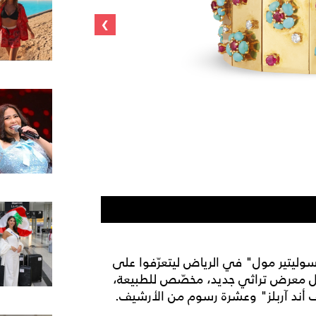
›
duct Imagery_9 copy
"سوليتير مول" في الرياض ليتعرّفوا على
خلال معرض تراثي جديد، مخصّص للطبيعة،