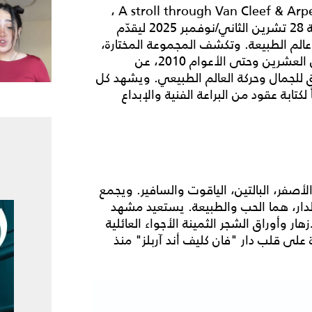
يُقام المعرض التراثي تحت عنوان A stroll through Van Cleef & Arpels’ living nature ،
(جولة على الطبيعة الحية لدار فان كليف أند آربلز) لغاية 28 تشرين الثاني/نوفمبر 2025 ليقدّم
 عالم الطبيعة. وتكشف المجموعة المختارة،
والتي تغطي الفترة ما بين أواخر الثلاثينيات من القرن العشرين وحتى الأعوام 2010، عن
ق للجمال وحركة العالم الطبيعي. ويشهد كل
 لكتابة عقود من البراعة الفنية والإبداع
دز" في العام 1946 من الذهب الأصفر، البالتين، الياقوت والسافير. ويجمع
لدار، هما الحب والطبيعة. يستعيد مشهد
 وأوراق الشجر الثمينة الأجواء العائلية
لى قلب دار "فان كليف أند آربلز" منذ