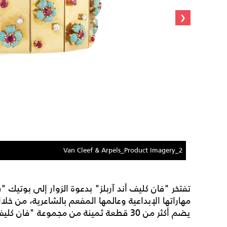
‹
Van Cleef & Arpels_Product Imagery_2
تفتخر "فان كليف أند آربلز" بدعوة الزوار إلى بوتيك 
مهاراتها الإبداعية وعالمها المفعم بالشاعرية، من 
يضم أكثر من 30 قطعة ثمينة من مجموعة "فان كليف أند آربلز" وعشرة رسوم من الأرشيف.