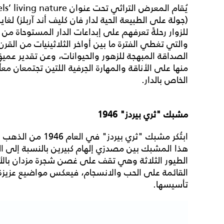
للزوار رحلةً تعرفهم على إبداعات الدار المستوحاة من
الصداقة المبهجة للزهور والحيوانات، وعن تقدير عمي
منها على الأناقة والمهارة الحِرفية اللتين تجتمعان معاً
الخاص بالدار.
مشبك "ثري بيردز" 1946
ابتُكر مشبك "ثري بير
هذا المشبك بين مصدرَي إلهام كبيرين بالنسبة إلى ا
الطيور الثلاثة وهي تقف على غصن شجرة مزدان بالأزهار
القائمة على الحب والانسجام، فيعكس مواضيع عزيزة ع
تأسيسها.