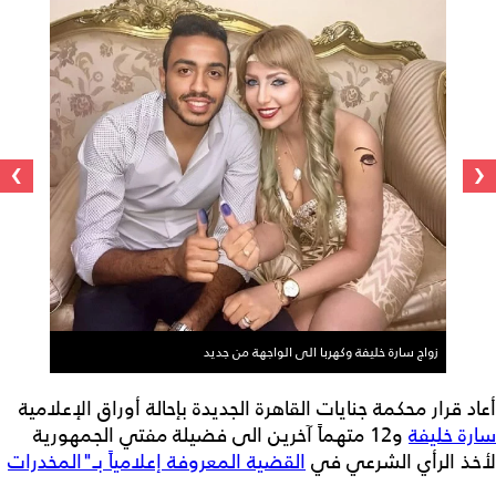
›
‹
زواج سارة خليفة وكهربا الى الواجهة من جديد
أعاد قرار محكمة جنايات القاهرة الجديدة بإحالة أوراق الإعلامية
سارة خليفة
و12 متهماً آخرين الى فضيلة مفتي الجمهورية
لأخذ الرأي الشرعي في
القضية المعروفة إعلامياً بـ"المخدرات
الكبرى"
، اسمها الى صدارة مواقع التواصل الاجتماعي، ليس