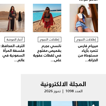
إطلالات النجوم
إطلالات النجوم
أخبار الموضة
ميريام فارس
نانسي عجرم
الترف المحافظ:
تتمرد بأزياء
بقميص مفتوح
فلسفة المرأة
مستوحاة من
في لقطات عفوية
السعودية في
الخزانة...
على...
عالم...
المجلة الالكترونية
العدد 1098 | تموز 2026