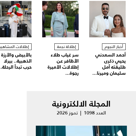
أخبار النجوم
إطلالة نجمة
إطلالات المشاهير
أحمد السعدني
سر غياب طلاء
بالأبيض والأرزة
يحيي ذكرى
الأظافر عن
الذهبية.. بيرلا
طليقته أمل
إطلالات الأميرة
حرب تبدأ الرحلة..
سليمان وميرنا...
رجوة...
المجلة الالكترونية
العدد 1098 | تموز 2026