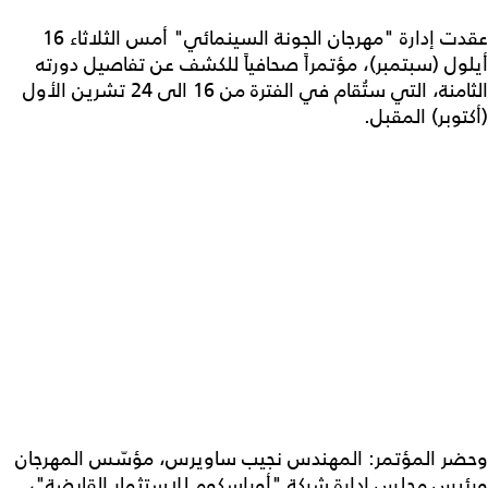
عقدت إدارة "مهرجان الجونة السينمائي" أمس الثلاثاء 16
أيلول (سبتمبر)، مؤتمراً صحافياً للكشف عن تفاصيل دورته
الثامنة، التي ستُقام في الفترة من 16 الى 24 تشرين الأول
(أكتوبر) المقبل.
وحضر المؤتمر: المهندس نجيب ساويرس، مؤسّس المهرجان
ورئيس مجلس إدارة شركة "أوراسكوم للاستثمار القابضة"،