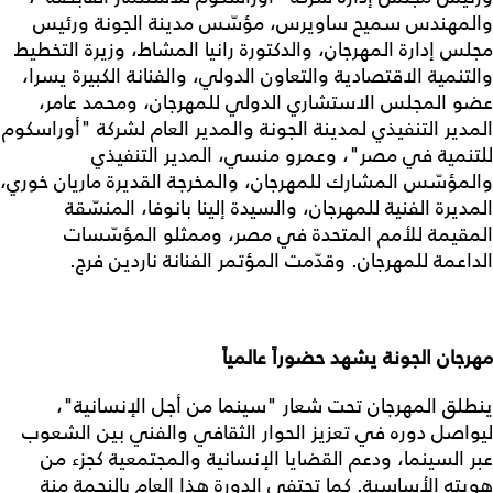
والمهندس سميح ساويرس، مؤسّس مدينة الجونة ورئيس
مجلس إدارة المهرجان، والدكتورة رانيا المشاط، وزيرة التخطيط
والتنمية الاقتصادية والتعاون الدولي، والفنانة الكبيرة يسرا،
عضو المجلس الاستشاري الدولي للمهرجان، ومحمد عامر،
المدير التنفيذي لمدينة الجونة والمدير العام لشركة "أوراسكوم
للتنمية في مصر"، وعمرو منسي، المدير التنفيذي
والمؤسّس المشارك للمهرجان، والمخرجة القديرة ماريان خوري،
المديرة الفنية للمهرجان، والسيدة إلينا بانوفا، المنسّقة
المقيمة للأمم المتحدة في مصر، وممثلو المؤسّسات
الداعمة للمهرجان. وقدّمت المؤتمر الفنانة ناردين فرج.
مهرجان الجونة يشهد حضوراً عالمياً
ينطلق المهرجان تحت شعار "سينما من أجل الإنسانية"،
ليواصل دوره في تعزيز الحوار الثقافي والفني بين الشعوب
عبر السينما، ودعم القضايا الإنسانية والمجتمعية كجزء من
هويته الأساسية. كما تحتفي الدورة هذا العام بالنجمة منة