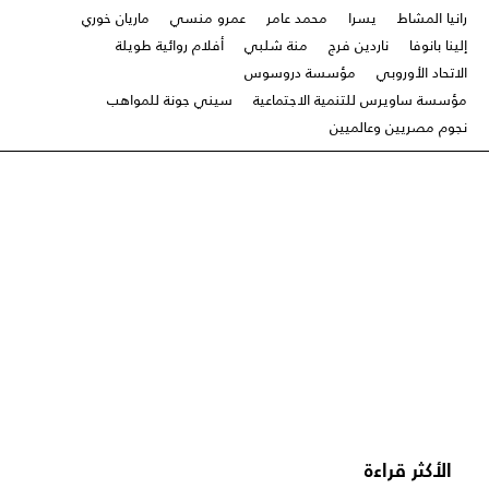
رانيا المشاط
يسرا
محمد عامر
عمرو منسي
ماريان خوري
إلينا بانوفا
ناردين فرج
منة شلبي
أفلام روائية طويلة
الاتحاد الأوروبي
مؤسسة دروسوس
مؤسسة ساويرس للتنمية الاجتماعية
سيني جونة للمواهب
نجوم مصريين وعالميين
الأكثر قراءة