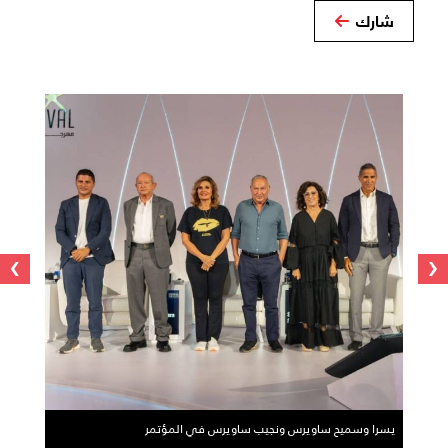
شارك
›
‹
يسرا وسميح ساويرس ونجيب ساويرس في المؤتمر