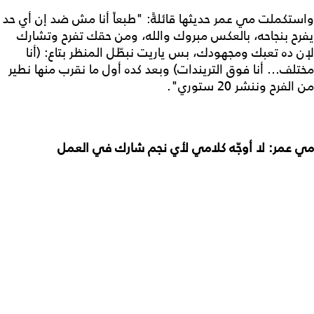
واستكملت مي عمر حديثها قائلةً: "طبعاً أنا مش ضد إن أي حد
يفرح بنجاحه، بالعكس مبروك والله، ومن حقك تفرح وتشارك
لإن ده تعبك ومجهودك، بس ياريت نبطّل المنظر بتاع: (أنا
مختلف… أنا فوق التريندات) وبعد كده أول ما نقرب منها نطير
من الفرح وننشر 20 ستوري".
مي عمر: لا أوجّه كلامي لأي نجم شارك في العمل