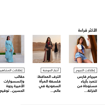
الأكثر قراءة
إطلالات النجوم
أخبار الموضة
إطلالات المشاهير
ميريام فارس
الترف المحافظ:
حقائب
تتمرد بأزياء
فلسفة المرأة
وإكسسوارات
مستوحاة من
السعودية في
الأميرة رجوة
الخزانة...
عالم...
الحسين.. توقيع.