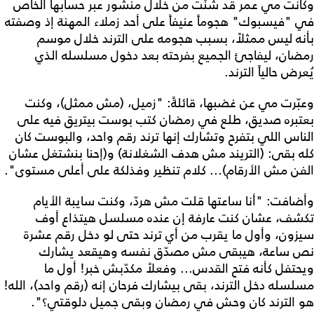
وكانت مي عمر قد شنّت من خلال منشور عبر حسابها الخاص
في "فيسبوك" هجوماً عنيفاً على أحد زملاء المهنة إذ وصفته
بأنه ليس ممثلاً، بسبب هجومه على الترند خلال موسم
رمضان، ليفاجئ الجميع بفرحته بعد دخول مسلسله الذي
يُعرض حالياً الترند.
وعبّرت مي عن غضبها، قائلةً: "زميل، (مش ممثل)، وكنت
بعتبره صديق، طلع في رمضان كتب بوست بيتريق فيه على
الناس اللي بتفرح وتشارك إنها ترند رقم واحد، والبوست كان
كله بقى: (التريند مش هدف الشغلانة) و(إحنا بنشتغل عشان
الفن مش الأرقام)... كلام تنظير وفذلكة على أعلى مستوى".
وأضافت: "أنا ساعتها قلت مش هردّ، وكنت سايبة الأيام
تكشف، عشان كنت عارفة إن عنده مسلسل هيتذاع أوف
سيزون، وأول ما يقرب من أي ترند حتى لو دخل رقم عشرة
نص ساعة، هيبقى مش مصدّق نفسه وهيقعد يشارك
ويحتفل كأنه فتح القدس... وفعلاً مكدّبش خبر! أول ما
مسلسله دخل الترند، بقى بيشارك فرحان إنه (رقم واحد)، الله!
هو الترند كان وحش في رمضان وبقى جميل دلوقتي؟".