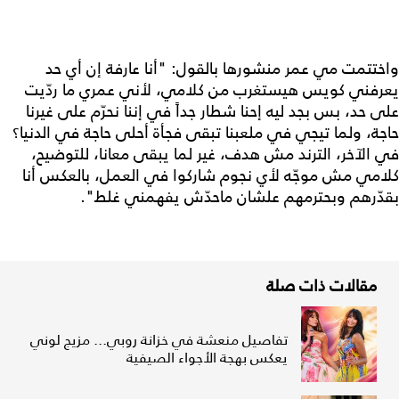
واختتمت مي عمر منشورها بالقول: "أنا عارفة إن أي حد
يعرفني كويس هيستغرب من كلامي، لأني عمري ما ردّيت
على حد، بس بجد ليه إحنا شطار جداً في إننا نحرّم على غيرنا
حاجة، ولما تيجي في ملعبنا تبقى فجأة أحلى حاجة في الدنيا؟
في الآخر، الترند مش هدف، غير لما يبقى معانا، للتوضيح،
كلامي مش موجّه لأي نجوم شاركوا في العمل، بالعكس أنا
بقدّرهم وبحترمهم علشان ماحدّش يفهمني غلط".
مقالات ذات صلة
تفاصيل منعشة في خزانة روبي... مزيج لوني
يعكس بهجة الأجواء الصيفية