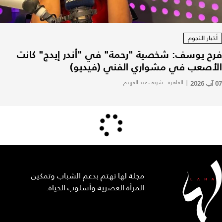
أخبار النجوم
فرح يوسف: شخصية "رحمة" في "أندر إيدج" كانت
الأصعب في مشواري الفني (فيديو)
07 آب 2026
|
القاهرة - شريف عبد الفهيم
مجلة لها تهتم بدعم الشباب وتمكين
المرأة العصرية وأسلوب الحياة.