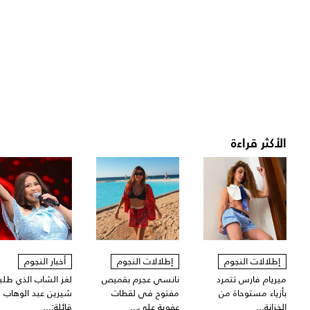
الأكثر قراءة
إطلالات النجوم
إطلالات النجوم
أخبار النجوم
ميريام فارس تتمرد
نانسي عجرم بقميص
لغز الشاب الذي طلبت
بأزياء مستوحاة من
مفتوح في لقطات
شيرين عبد الوهاب
الخزانة...
عفوية على...
قائلة:...