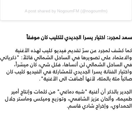
A post shared by NogoumFM (@nogoumfm)
سعد لمجرد: اختيار يسرا الجديدي للكليب كان موفقاً
كما كشف لمجرد عن سرّ تقديم فيديو كليب لهذه الأغنية
والاعتماد على تصويرها في الساحل الشمالي قائلاً: "ذكرياتي
في الساحل الشمالي لن أنساها، فكل شيء كان ميسّراً،
واختيار الفنانة يسرا الجديدي للمشاركة في الفيديو كليب كان
صائباً مئة بالمئة، لأنها أضافت الى الأغنية".
الجدير بالذكر أن أغنية "شبه دماغي" من كلمات وإنتاج أمير
طعيمة، وألحان عزيز الشافعي، وتوزيع وميكس وماستر جلال
الحمداوي، وإخراج شادي قاسم.