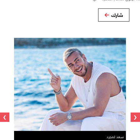
شارك
›
‹
سعد لمجرد