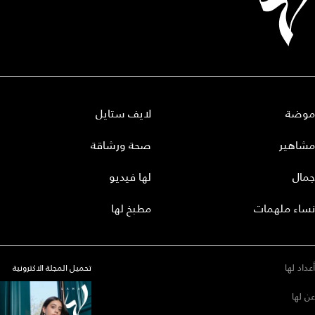
موضة
لايف ستايل
مشاهير
صحة ورشاقة
جمال
لها فيديو
نساء ملهمات
مطبخ لها
أعداد لها
تحميل المجلة الاكترونية
عن لها