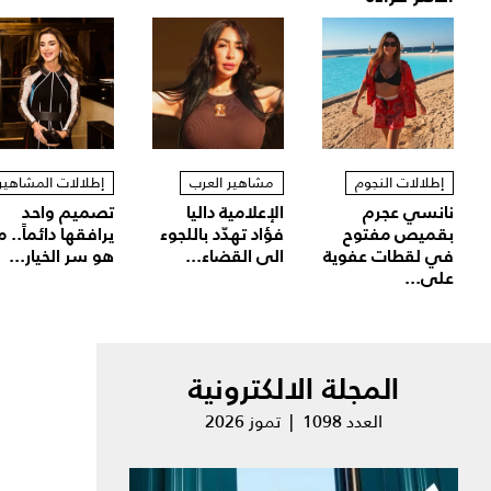
إطلالات النجوم
مشاهير العرب
إطلالات المشاهير
نانسي عجرم
الإعلامية داليا
تصميم واحد
بقميص مفتوح
فؤاد تهدّد باللجوء
يرافقها دائماً.. م
في لقطات عفوية
الى القضاء...
هو سر الخيار...
على...
المجلة الالكترونية
العدد 1098 | تموز 2026