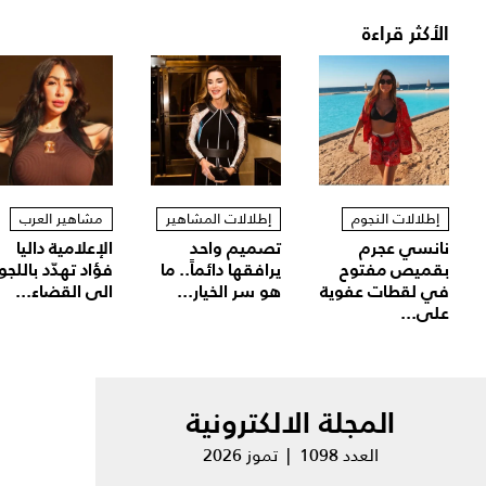
الأكثر قراءة
إطلالات النجوم
إطلالات المشاهير
مشاهير العرب
نانسي عجرم
تصميم واحد
الإعلامية داليا
بقميص مفتوح
يرافقها دائماً.. ما
فؤاد تهدّد باللجو
في لقطات عفوية
هو سر الخيار...
الى القضاء...
على...
المجلة الالكترونية
العدد 1098 | تموز 2026