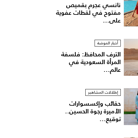
نانسي عجرم بقميص
مفتوح في لقطات عفوية
على...
أخبار الموضة
الترف المحافظ: فلسفة
المرأة السعودية في
عالم...
إطلالات المشاهير
حقائب وإكسسوارات
الأميرة رجوة الحسين..
توقيع...