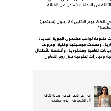
الثالثة من الاحتفالات، كل من الفنانة
وتحتفل المملكة العربية السعودية بذكرى اليوم الوطني الـ95، يوم الاثنين 23 أيلول (سبتمبر)
طبعنا".
ت متنوعة تواكب مضمون الهوية الجديدة،
رية، وحفلات موسيقية وفنية، وعروضًا
رجانات ثقافية وفلكلورية، وأنشطة للأطفال
ة ومبادرات تطوعية تعزز روح التعاون
مي عز الدين توجّه رسالة لتركي
آل الشيخ في يوم ميلاده