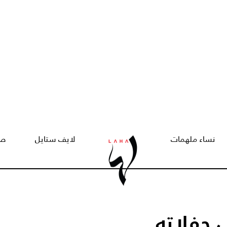
نساء ملهمات
لايف ستايل
صح
 حفلاته