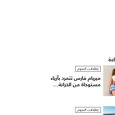
اءة
إطلالات النجوم
ميريام فارس تتمرد بأزياء
مستوحاة من الخزانة...
إطلالات النجوم