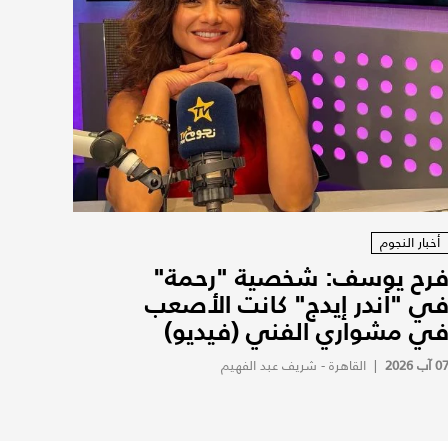
أخبار النجوم
رح يوسف: شخصية "رحمة"
ي "أندر إيدج" كانت الأصعب
ي مشواري الفني (فيديو)
0 آب 2026
|
القاهرة - شريف عبد الفهيم