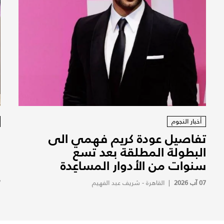
أخبار النجوم
تفاصيل عودة كريم فهمي الى
ف
البطولة المطلقة بعد تسع
ف
سنوات من الأدوار المساعِدة
ف
07 آب 2026
|
القاهرة - شريف عبد الفهيم
7