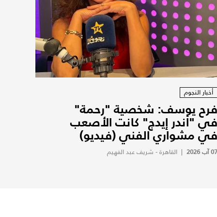
أخبار النجوم
رح يوسف: شخصية "رحمة"
ي "أندر إيدج" كانت الأصعب
ي مشواري الفني (فيديو)
0 آب 2026
|
القاهرة - شريف عبد الفهيم