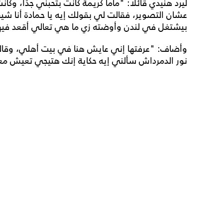
ليرد هنيدي قائلًا: "ماما كريمة كانت بتحبني جدًا، وك
عشان التصوير، فقالت لي بقولك إيه يا حمادة أنا شي
بيشتغل في لندن وأوضته زي ما هي تعالي أقعد فيه
وأضاف: "عرفتها إني عايش هنا في بيت أهلي، وقالت
نور الدمرداش سألني إيه حكاية إنك هتيجي تعيش معا