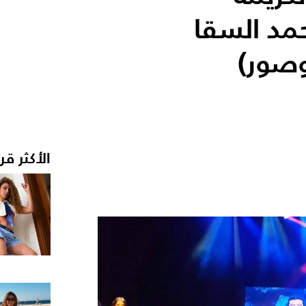
حمد السقا
صور)
الأكثر قر