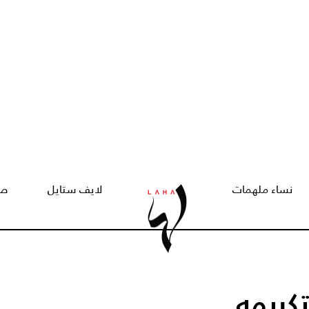
نساء ملهمات
لايف ستايل
صح
كريمه