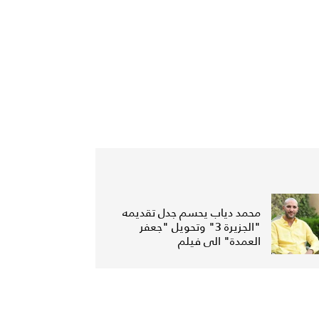
محمد دياب يحسم جدل تقديمه
"الجزيرة 3" وتحويل "جعفر
العمدة" الى فيلم