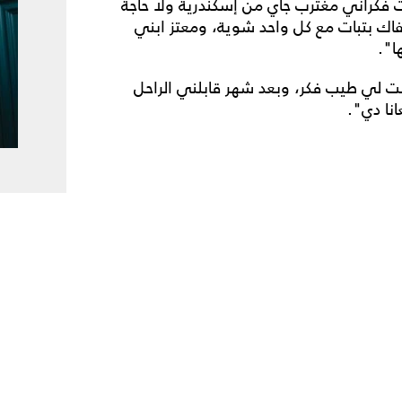
انت فكراني مغترب جاي من إسكندرية ولا حاجة
فاك بتبات مع كل واحد شوية، ومعتز ابني
ا".
 لي طيب فكر، وبعد شهر قابلني الراحل
نا دي".