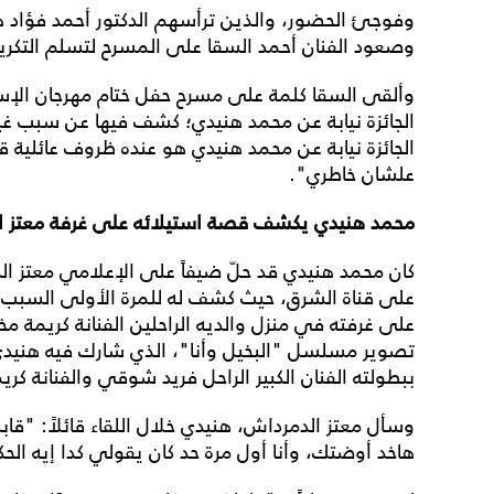
وفوجئ الحضور، والذين ترأسهم الدكتور أحمد فؤاد هن
وصعود الفنان أحمد السقا على المسرح لتسلم التكريم 
وألقى السقا كلمة على مسرح حفل ختام مهرجان الإس
الجائزة نيابة عن محمد هنيدي؛ كشف فيها عن سبب غيا
الجائزة نيابة عن محمد هنيدي هو عنده ظروف عائلية ق
علشان خاطري".
محمد هنيدي يكشف قصة استيلائه على غرفة معتز ا
كان محمد هنيدي قد حلّ ضيفاً على الإعلامي معتز 
على قناة الشرق، حيث كشف له للمرة الأولى السبب 
على غرفته في منزل والديه الراحلين الفنانة كريمة مخت
ببطولته الفنان الكبير الراحل فريد شوقي والفنانة كريم
وسأل معتز الدمرداش، هنيدي خلال اللقاء قائلاً: "ق
هاخد أوضتك، وأنا أول مرة حد كان يقولي كدا إيه الحك