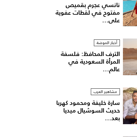
نانسي عجرم بقميص
مفتوح في لقطات عفوية
على...
أخبار الموضة
الترف المحافظ: فلسفة
المرأة السعودية في
عالم...
مشاهير العرب
سارة خليفة ومحمود كهربا
يم محمد هنيدي في ختام مهرجان الإسكندرية
حديث السوشيال ميديا
بعد...