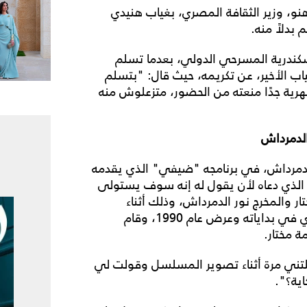
و، وزير الثقافة المصري، بغياب هنيدي
بدلاً منه.
كندرية المسرحي الدولي، بعدما تسلم
ب الأخير، عن تكريمه، حيث قال: "بتسلم
هرية جدًا منعته من الحضور، متزعلوش منه
لدمرداش
الدمرداش، في برنامجه "ضيفي" الذي يقدمه
الذي دعاه لأن يقول له إنه سوف يستولى
ار والمخرج نور الدمرداش، وذلك أثناء
تصوير مسلسل "البخيل وأنا"، الذي شارك فيه هنيدي في بداياته وعرض عام 1990، وقام
ة مختار.
ابلتني مرة أثناء تصوير المسلسل وقولت لي
اية؟".