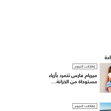
اءة
إطلالات النجوم
ميريام فارس تتمرد بأزياء
مستوحاة من الخزانة...
إطلالات النجوم