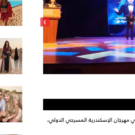
›
أحمد السقا يتسلم تكر
مساء أمس (السبت) فعاليات الدورة الـ15، في مهرجان الإسكندرية المسرحي الدولي،