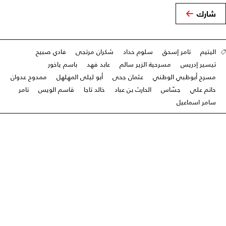
شارك
اليتيم
تامر إسحق
سلوم حداد
شكران مرتجى
فادي صبيح
تيسير إدريس
مسرحية الزير سالم
عابد فهد
باسم ياخور
مسرح أبوظبي الوطني
عثمان جحى
أبو ليلى المهلهل
ممدوح عدوان
حاتم علي
جسّاس
الحارث بن عباد
خالد تاجا
قاسم الويس
تامر
سامر اسماعيل