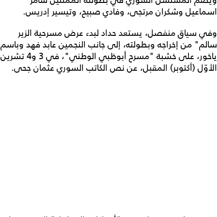
ويضم المسلسل السوري في بطولته الممثلين سامر
اسماعيل وشكران مرتجى، وفادي صبيح، وتيسير إدريس.
وفي سياق منفصل، يستعد حداد لبدء عرض مسرحية الزير
سالم" من إخراجه وبطولته، إلى جانب النجمين عابد فهد وباسم
ياخور، على خشبة "مسرح أبوظبي الوطني"، في 3 و4 تشرين
الأوّل (أكتوبر) المقبل، عن نص الكاتب السوري عثمان جحى.