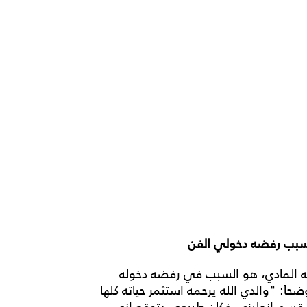
سبب رفضه دخولي الفن
له المادي، هو السبب في رفضه دخوله
اً: "والدي الله يرحمه استثمر حياته كلها
ة قسم إنجليزي، فكان طبيعي يتوقع إني