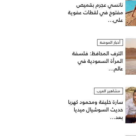
نانسي عجرم بقميص
مفتوح في لقطات عفوية
على...
أخبار الموضة
الترف المحافظ: فلسفة
المرأة السعودية في
عالم...
مشاهير العرب
ر
سارة خليفة ومحمود كهربا
حديث السوشيال ميديا
بعد...