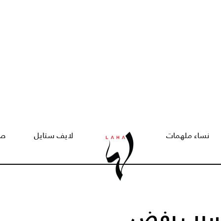
نساء ملهمات
لايف ستايل
صح
 سبب رفض