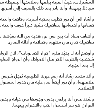
المشتركات، حيث أسَرته براءتها وملامحها البسيطة منذ
متبادلاً بينهما، وأنه بادر بعد ذلك بالتعرف إلى أسرته
وأشار الى أن نور حظيت بمحبة أسرته، وخاصة والدته وأخ
صفاتها واهتمامها بتفاصيله تشبه كثيراً خوف والدته ع
وأضاف رشاد أنه يرى في نور هدية من الله تعوّضه عن 
تفاصيله حتى في مظهره وحفلاته وأدائه الفني.
وأوضح أنه لا يحبّذ فكرة "جواز الصالونات"، لأن الز
شخصية بالطرف الآخر قبل الارتباط، وأن الزواج التقلي
إلا بعد التجربة.
وأكد محمد رشاد أنه رغم غيرته الطبيعية كرجل شرقي 
علاقتهما، وأن نور أيضاً تغار عليه في حدود المعقول
الحفلات.
وشدد على أنه يراعي بدوره وجودها في حياته ويحترم ا
التوازن هو سر استمرار الحب والاحترام بينهما.