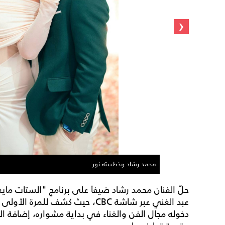
‹
محمد رشاد وخطيبته نور
حلّ الفنان محمد رشاد ضيفاً على برنامج "الستات ماي
عبد الغني عبر شاشة CBC، حيث كشف ل
دخوله مجال الفن والغناء في بداية مشواره، إضافة ا