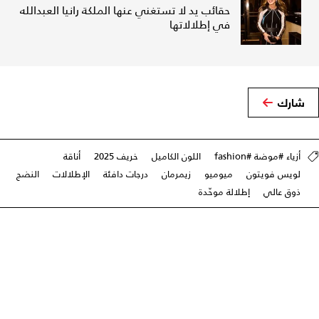
حقائب يد لا تستغني عنها الملكة رانيا العبدالله
في إطلالاتها
شارك
أزياء #موضة #fashion
اللون الكاميل
خريف 2025
أناقة
لويس فويتون
ميوميو
زيمرمان
درجات دافئة
الإطلالات
النضج
ذوق عالي
إطلالة موحّدة