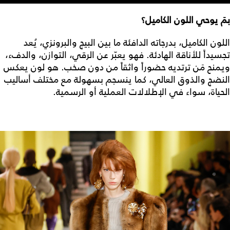
بمَ يوحي اللون الكاميل؟
اللون الكاميل، بدرجاته الدافئة ما بين البيج والبرونزي، يُعد
تجسيداً للأناقة الهادئة. فهو يعبّر عن الرقي، التوازن، والدفء،
ويمنح مَن ترتديه حضوراً واثقاً من دون صخب. هو لون يعكس
النضج والذوق العالي، كما ينسجم بسهولة مع مختلف أساليب
الحياة، سواء في الإطلالات العملية أو الرسمية.