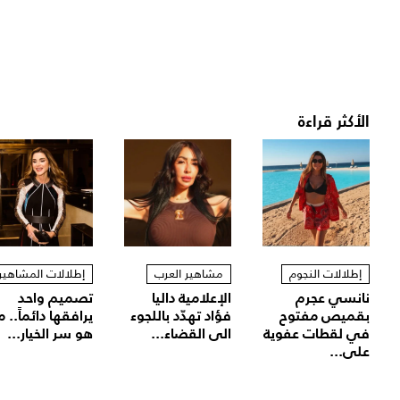
الأكثر قراءة
إطلالات النجوم
مشاهير العرب
إطلالات المشاهير
نانسي عجرم
الإعلامية داليا
تصميم واحد
بقميص مفتوح
فؤاد تهدّد باللجوء
يرافقها دائماً.. م
في لقطات عفوية
الى القضاء...
هو سر الخيار...
على...