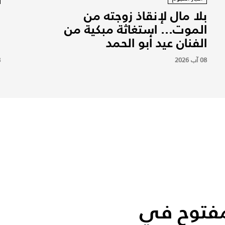
بلا مال لإنقاذ زوجته من
ن
الموت... استغاثة مبكية من
ا
الفنان عيد أبو الحمد
ح
08 آب 2026
8
فتوح في