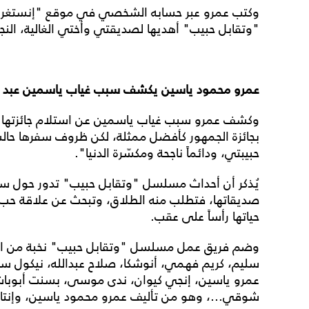
وكتب عمرو عبر حسابه الشخصي في موقع "إنستغرام"
"وتقابل حبيب" أهديها لصديقتي وأختي الغالية، النج
عمرو محمود ياسين يكشف سبب غياب ياسمين عبد ال
وكشف عمرو سبب غياب ياسمين عن استلام جائزتها قائ
بجائزة الجمهور كأفضل ممثلة، لكن ظروف سفرها حالت د
حبيبتي، ودائماً ناجحة ومكسّرة الدنيا".
يُذكر أن أحداث مسلسل "وتقابل حبيب" تدور حول سيد
صديقاتها، فتطلب منه الطلاق، وتبحث عن علاقة حب 
حياتها رأساً على عقب.
وضم فريق عمل مسلسل "وتقابل حبيب" نخبة من النجو
سليم، كريم فهمي، أنوشكا، صلاح عبدالله، نيكول سا
عمرو ياسين، إنجي كيوان، ندى موسى، بسنت أبوباشا
شوقي...، وهو من تأليف عمرو محمود ياسين، وإنتاج 