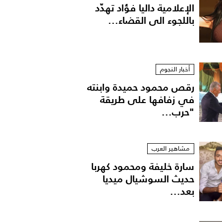
الإعلامية داليا فؤاد تهدّد
باللجوء الى القضاء...
أخبار النجوم
رقص محمود حميدة وابنته
في زفافها على طريقة
"حرب...
مشاهير العرب
سارة خليفة ومحمود كهربا
حديث السوشيال ميديا
بعد...