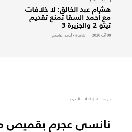
هشام عبد الخالق: لا خلافات
مع أحمد السقا تمنع تقديم
تيتو 2 والجزيرة 3
08 آب 2026
|
القاهرة - أحمد إبراهيم
موضة
>
إطلالات النجوم
نانسي عجرم بقميص م