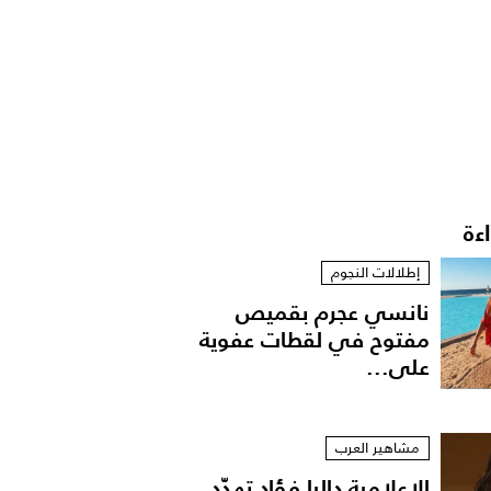
اءة
إطلالات النجوم
نانسي عجرم بقميص
مفتوح في لقطات عفوية
على...
مشاهير العرب
الإعلامية داليا فؤاد تهدّد