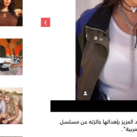
›
ياسمين عبد العزيز
 العزيز بإهدائها جائزته عن مسلسل
ربية".