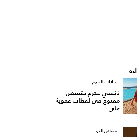
اءة
إطلالات النجوم
نانسي عجرم بقميص
مفتوح في لقطات عفوية
على...
مشاهير العرب