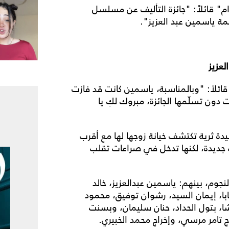
 قائلاً: "جائزة التأليف عن مسلسل
مة ياسمين عبد العزيز".
عزيز
لاً: "وبالمناسبة، ياسمين كانت قد فازت
ون تسلّمها الجائزة، مبروك لكِ يا
ة ثرية تكتشف خيانة زوجها لها مع أقرب
جديدة، لكنها تدخل في صراعات تقلب
م، بينهم: ياسمين عبدالعزيز، خالد
با، إيمان السيد، رشوان توفيق، محمود
، بتول الحداد، حنان سليمان، وبسنت
تامر مرسي، وإخراج محمد الخبيري.