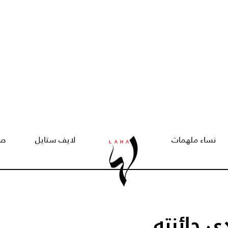
نساء ملهمات
لايف ستايل
صح
 جائزته