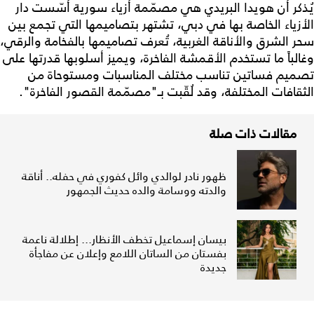
يُذكر أن هويدا البريدي هي مصمّمة أزياء سورية أسّست دار
الأزياء الخاصة بها في دبي، تشتهر بتصاميمها التي تجمع بين
سحر الشرق والأناقة الغربية، تُعرف تصاميمها بالفخامة والرقي،
وغالباً ما تستخدم الأقمشة الفاخرة، ويميز أسلوبها قدرتها على
تصميم فساتين تناسب مختلف المناسبات ومستوحاة من
الثقافات المختلفة، وقد لُقّبت بـ"مصمّمة القصور الفاخرة".
مقالات ذات صلة
ظهور نادر لوالدي وائل كفوري في حفله.. أناقة
والدته ووسامة والده حديث الجمهور
بيسان إسماعيل تخطف الأنظار... إطلالة ناعمة
بفستان من الساتان اللامع وإعلان عن مفاجأة
جديدة