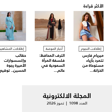
الأكثر قراءة
إطلالات النجوم
أخبار الموضة
إطلالات المشاهير
ميريام فارس
الترف المحافظ:
حقائب
تتمرد بأزياء
فلسفة المرأة
وإكسسوارات
مستوحاة من
السعودية في
الأميرة رجوة
الخزانة...
عالم...
الحسين.. توقيع.
المجلة الالكترونية
العدد 1098 | تموز 2026