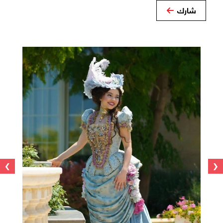
شارك
›
‹