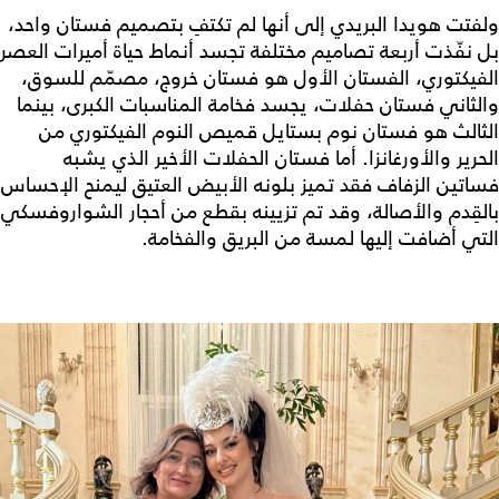
ولفتت هويدا البريدي إلى أنها لم تكتفِ بتصميم فستان واحد،
بل نفّذت أربعة تصاميم مختلفة تجسد أنماط حياة أميرات العصر
الفيكتوري، الفستان الأول هو فستان خروج، مصمّم للسوق،
والثاني فستان حفلات، يجسد فخامة المناسبات الكبرى، بينما
الثالث هو فستان نوم بستايل قميص النوم الفيكتوري من
الحرير والأورغانزا. أما فستان الحفلات الأخير الذي يشبه
فساتين الزفاف فقد تميز بلونه الأبيض العتيق ليمنح الإحساس
بالقِدم والأصالة، وقد تم تزيينه بقطع من أحجار الشواروفسكي
التي أضافت إليها لمسة من البريق والفخامة.