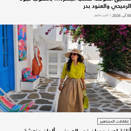
الرميحي والعنود بدر
06 آب 2026
|
كارين فاعور
إطلالات المشاهير