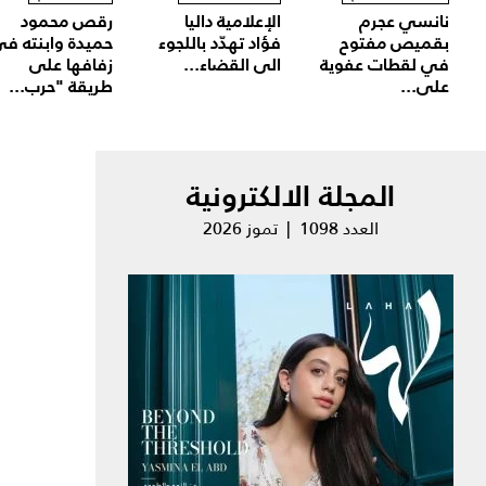
نانسي عجرم
الإعلامية داليا
رقص محمود
بقميص مفتوح
فؤاد تهدّد باللجوء
حميدة وابنته ف
في لقطات عفوية
الى القضاء...
زفافها على
على...
طريقة "حرب...
المجلة الالكترونية
العدد 1098 | تموز 2026