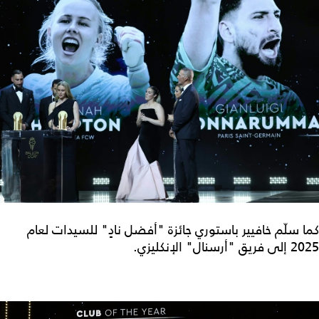
كما سلّم خافيير باستوري جائزة "أفضل نادٍ" للسيدات لعام
2025 إلى فريق "أرسنال" الإنكليزي.