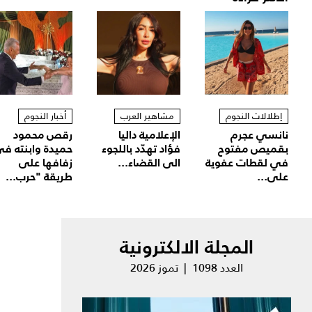
إطلالات النجوم
مشاهير العرب
أخبار النجوم
نانسي عجرم
الإعلامية داليا
رقص محمود
بقميص مفتوح
فؤاد تهدّد باللجوء
حميدة وابنته ف
في لقطات عفوية
الى القضاء...
زفافها على
على...
طريقة "حرب...
المجلة الالكترونية
العدد 1098 | تموز 2026