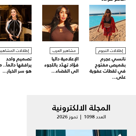
إطلالات النجوم
مشاهير العرب
إطلالات المشاهير
نانسي عجرم
الإعلامية داليا
تصميم واحد
بقميص مفتوح
فؤاد تهدّد باللجوء
يرافقها دائماً.. م
في لقطات عفوية
الى القضاء...
هو سر الخيار...
على...
المجلة الالكترونية
العدد 1098 | تموز 2026