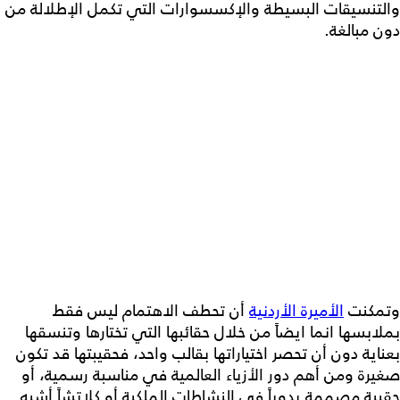
والتنسيقات البسيطة والإكسسوارات التي تكمل الإطلالة من
دون مبالغة.
وتمكنت
الأميرة الأردنية
أن تحطف الاهتمام ليس فقط
بملابسها انما ايضاً من خلال حقائبها التي تختارها وتنسقها
بعناية دون أن تحصر اختياراتها بقالب واحد، فحقيبتها قد تكون
صغيرة ومن أهم دور الأزياء العالمية في مناسبة رسمية، أو
حقيبة مصممة يدوياً في النشاطات الملكية أو كلاتشاً أشبه