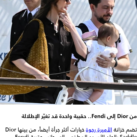
من Dior إلى Fendi.. حقيبة واحدة قد تغيّر الإطلالة
تضم خزانة
الأميرة رجوة
خيارات أكثر جرأة أيضاً، من بينها Dior
Saddle بالجلد الأسود المطفي، إلى جانب حقيبة Fendi