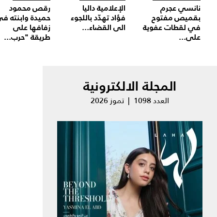
نانسي عجرم
الإعلامية داليا
رقص محمود
بقميص مفتوح
فؤاد تهدّد باللجوء
حميدة وابنته ف
في لقطات عفوية
الى القضاء...
زفافها على
على...
طريقة "حرب...
المجلة الالكترونية
العدد 1098 | تموز 2026