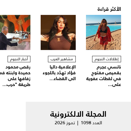
الأكثر قراءة
إطلالات النجوم
مشاهير العرب
أخبار النجوم
نانسي عجرم
الإعلامية داليا
رقص محمود
بقميص مفتوح
فؤاد تهدّد باللجوء
حميدة وابنته ف
في لقطات عفوية
الى القضاء...
زفافها على
على...
طريقة "حرب...
المجلة الالكترونية
العدد 1098 | تموز 2026