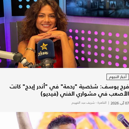
أخبار النجوم
فرح يوسف: شخصية "رحمة" في "أندر إيدج" كانت
الأصعب في مشواري الفني (فيديو)
07 آب 2026
|
القاهرة - شريف عبد الفهيم