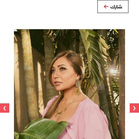
شارك
›
‹