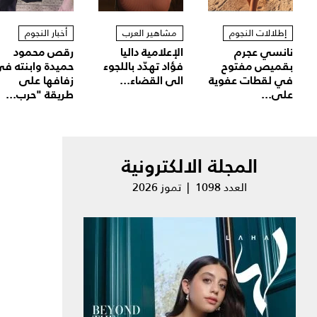
إطلالات النجوم
مشاهير العرب
أخبار النجوم
نانسي عجرم
الإعلامية داليا
رقص محمود
بقميص مفتوح
فؤاد تهدّد باللجوء
حميدة وابنته ف
في لقطات عفوية
الى القضاء...
زفافها على
على...
طريقة "حرب...
المجلة الالكترونية
العدد 1098 | تموز 2026