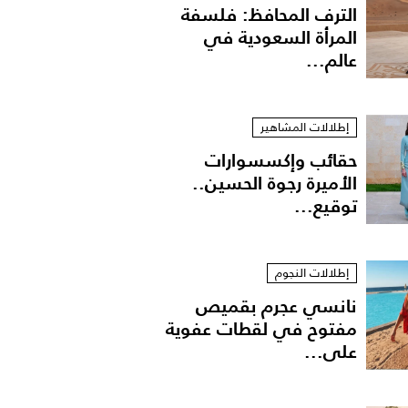
الترف المحافظ: فلسفة
المرأة السعودية في
عالم...
إطلالات المشاهير
حقائب وإكسسوارات
الأميرة رجوة الحسين..
توقيع...
المياسة في باريس
إطلالات النجوم
نانسي عجرم بقميص
مفتوح في لقطات عفوية
على...