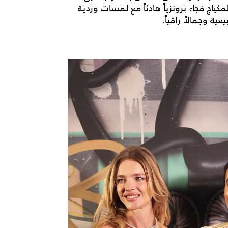
كياج فجاء برونزياً هادئاً مع لمسات وردية
ة وجمالاً راقياً.