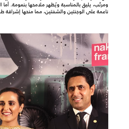
ومرتّب، يليق بالمناسبة ويُظهر ملامحها بنعومة. أما الم
ناعمة على الوجنتين والشفتين، مما منحها إشراقة طبيعي