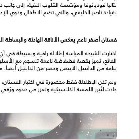
نتاليا فوديانوفا ومؤسّسة القلوب النقية، إلى جانب 
بقيادة ناصر الخليفي، والتي تضع الأطفال وذوي الإعا
فستان أصفر ناعم يعكس الأناقة الهادئة والبساطة الم
اختارت الشيخة المياسة إطلالة راقية وبسيطة في آنٍ
الفاتح، تميز بقصة فضفاضة ناعمة تنسجم مع الأسلوب 
بياقة من الدانتيل الأبيض وخصر من الدانتيل أيضاً، 
ولم تكن الإطلالة فقط محصورة في اختيار الفستان، بل 
جاءت لتُبرز اللمسة الكلاسيكية وتعزز من هدوء ورُقي