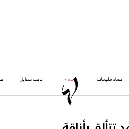
نساء ملهمات
لايف ستايل
صح
 تتألق بأناقة