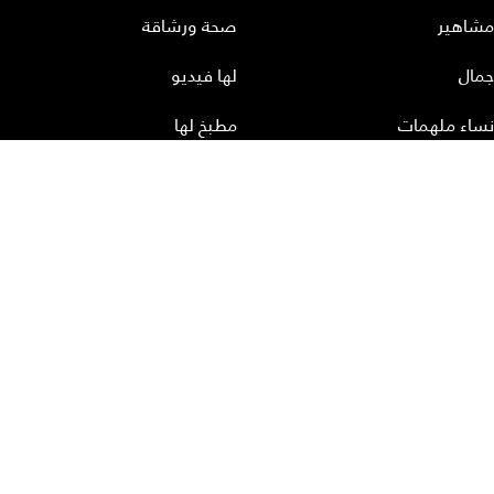
مشاهير
صحة ورشاقة
جمال
لها فيديو
نساء ملهمات
مطبخ لها
أعداد لها
تحميل المجلة الاكترونية
عن لها
إتصل بنا
سياسة الخصوصية
إشترك
الأرشيف