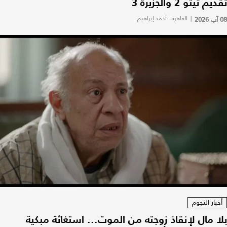
تقديم تيتو 2 والجزيرة 3
08 آب 2026
|
القاهرة - أحمد إبراهيم
أخبار النجوم
بلا مال لإنقاذ زوجته من الموت... استغاثة مبكية