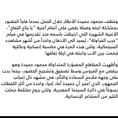
وخطف محمود حميدة الأنظار خلال الحفل بعدما فاجأ الحضور
بمشاركة ابنته وصلة رقص على أنغام أغنية "يا بتاع التفاح"،
الأغنية الشهيرة التي ارتبطت باسمه منذ تقديمها في فيلم
"حرب الفراولة"، ليعيد الى الأذهان واحداً من أشهر مشاهده
السينمائية، ولكن هذه المرة في مناسبة إنسانية وعائلية
جمعت بين الأب وابنته في ليلة زفافها.
وأظهرت المقاطع المصوّرة المتداولة محمود حميدة وهو
يرقص مع العروس وسط تصفيق وتشجيع الحضور، بينما بدت
على وجهه ملامح السعادة والتأثر، في مشهد نال إعجاب
الجمهور، الذي اعتبر أن حميدة أعاد إحياء واحدة من أكثر اللقطات
رسوخاً في ذاكرة السينما المصرية، ولكن بروح مختلفة حملت
الكثير من المشاعر الإنسانية.