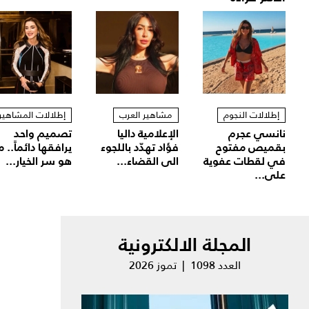
إطلالات النجوم
مشاهير العرب
إطلالات المشاهير
نانسي عجرم
الإعلامية داليا
تصميم واحد
بقميص مفتوح
فؤاد تهدّد باللجوء
يرافقها دائماً.. م
في لقطات عفوية
الى القضاء...
هو سر الخيار...
على...
المجلة الالكترونية
العدد 1098 | تموز 2026