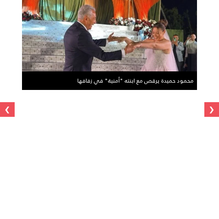
محمود حميدة يرقص مع ابنته "أمنية" في زفافها
›
‹