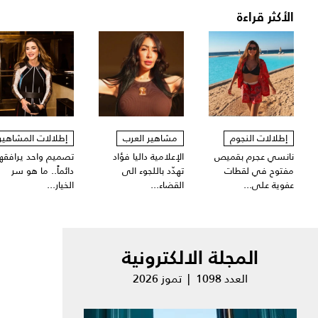
الأكثر قراءة
إطلالات النجوم
مشاهير العرب
إطلالات المشاهير
نانسي عجرم بقميص
الإعلامية داليا فؤاد
تصميم واحد يرافقها
مفتوح في لقطات
تهدّد باللجوء الى
دائماً.. ما هو سر
عفوية على...
القضاء...
الخيار...
المجلة الالكترونية
العدد 1098 | تموز 2026