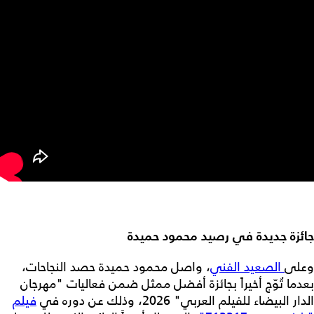
جائزة جديدة في رصيد محمود حميدة
وعلى
الصعيد الفني
، واصل محمود حميدة حصد النجاحات،
بعدما تُوّج أخيراً بجائزة أفضل ممثل ضمن فعاليات "مهرجان
الدار البيضاء للفيلم العربي" 2026، وذلك عن دوره في
فيلم