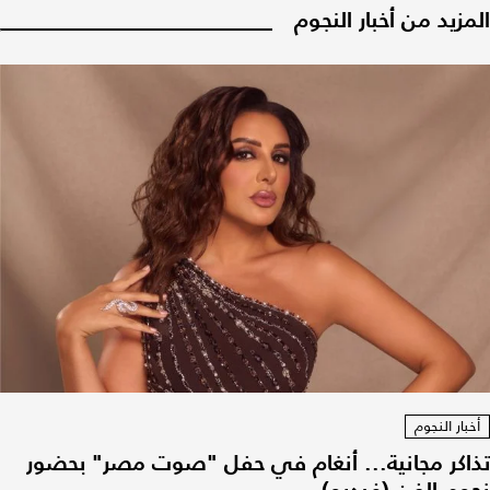
المزيد من أخبار النجوم
أخبار النجوم
تذاكر مجانية... أنغام في حفل "صوت مصر" بحضور
نجوم الفن (فيديو)