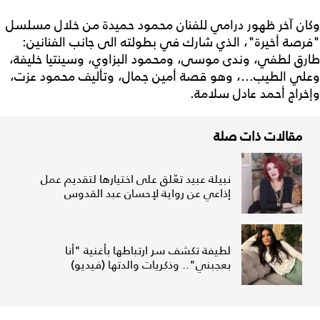
وكان آخر ظهور درامي للفنان محمود حميدة من خلال مسلسل
"فرصة أخيرة"، الذي شارك في بطولته الى جانب الفنانين:
طارق لطفي، وندى موسى، ومحمود البزاوي، وسينتيا خليفة،
وعلي الطيب...، وهو قصة أمين جمال، وتأليف محمود عزت،
وإخراج أحمد عادل سلامة.
مقالات ذات صلة
نبيلة عبيد تعّلق على اختيارها لتقديم عمل
إذاعي عن رواية لإحسان عبد القدوس
لطيفة تكشف سر ارتباطها بأغنية "أنا
بعجبني".. وذكريات والدتها (فيديو)