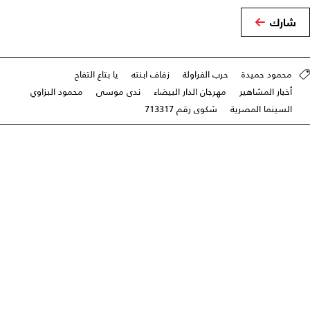
شارك
محمود حميدة
حرب الفراولة
زفاف ابنته
يا بتاع التفاح
أخبار المشاهير
مهرجان الدار البيضاء
ندى موسى
محمود البزاوي
السينما المصرية
شكوى رقم 713317