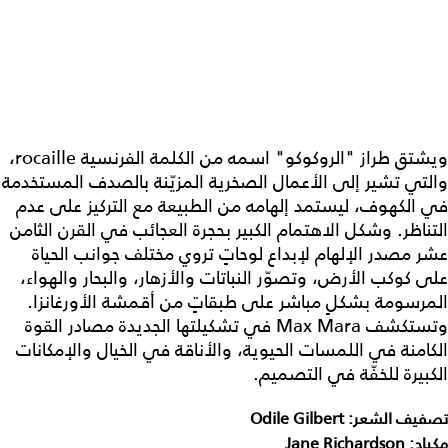
ويشتق طراز "الروكوكو" اسمه من الكلمة الفرنسية rocaille،
والتي تشير إلى الأعمال الصخرية المزيّنة بالصدف المستخدمة
في الكهوف، ليستمد إلهامه من الطبيعة مع التركيز على عدم
التناظر. وشكل الاهتمام الكبير بحجرة العجائب في القرن الثامن
عشر مصدر الإلهام لإبداع لوحاتٍ تروي مختلف جوانب الحياة
على كوكب الأرض، وتصوّر النباتات والأزهار، والبحار والهواء،
المرسومة بشكلٍ مباشر على طبقاتٍ من أقمشة الأورغانزا.
وتستكشف Max Mara في تشكيلتها الجديدة مصادر القوة
الكامنة في اللمسات الحيوية، والأناقة في الخيال والإمكانات
الكبيرة للخفّة في التصميم.
تصفيف الشعر: Odile Gilbert
مكياج: Jane Richardson