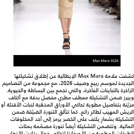
Max Mara SS26
كشفت علامة Max Mara الإيطالية عن إطلاق تشكيلتها
الجديدة لموسم ربيع وصيف 2026، مع مجموعة من التصاميم
الزاخرة بالتباينات الفاخرة، والتي تجمع بين البساطة والحيوية.
ويبرز ضمن التشكيلة معطف مطري مفصل بدقة مع أكتاف
مزيّنة بتفاصيل مطوية تحاكي الأوراق المذهّبة لنبات الأقنثة أو
الريش المهيب لطائرٍ رائع. كما تتألق التنورة الضيّقة ضمن
التشكيلة بشعارٍ يلتف على الخصر يرمز إلى أحد المخلوقات
المائية. وتتضمن التشكيلة أيضاً تنورة مصمّمة بمئات
الطبقات المطوية من الأورغانزا لتحاكي جمال بتلات الأزهار