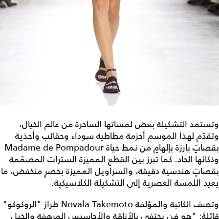
وتستمد التشكيلة بعض لمساتها الساحرة من عالم الخيال،
وتقدّم لهذا الموسم أحزمة مطاطية سوداء وحقائب وأحذية
بقصاتٍ بارزة بإلهامٍ من نمط حياة Madame de Pompadour
وذكائها الحاد. كما تبرز بين القطع المميزة السترات المصمّمة
بقصاتٍ هندسية دقيقة، والسراويل المميزة بخصرٍ منخفض، ما
يعيد اللمسة العصرية إلى التشكيلة الكلاسيكية.
وتصف الكاتبة والمؤلفة Novala Takemoto طراز "الروكوكو"
قائلةً: "هو فن يحتفي بالأناقة والأحاسيس المرهفة والخيل