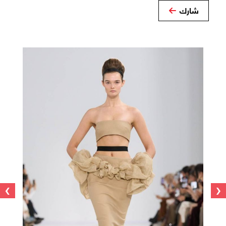
شارك
›
‹