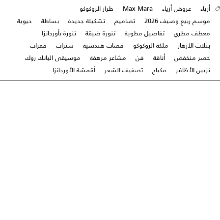
أزياء
عروض أزياء
Max Mara
طراز الروكوكو
موسم ربيع وصيف 2026
تصاميم
تشكيلة جديدة
بساطة
حيوية
معطف مطري
تفاصيل مطوية
تنورة ضيقة
تنورة بأورجانزا
بتلات الأزهار
ملكة الروكوكو
قصات هندسية
سترات
قفزات
خصر منخفض
أناقة
فن
مشاعر مرهفة
موسيقى البانك روك
تزيين الأظافر
مكياج
تصفيف الشعر
أقمشة الأورجانزا