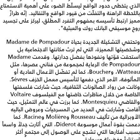
الذي يتخطى حدود الواقع ليسلّط الضوء على أهمية الاستمتاع
باللحظة الراهنة والتفلّت من قيود الواقع والتقاليد. إنّه طرازٌ
مميز ارتبط تأسيسه بمفهوم التفرد المطلق، ليركز على تجسيد
روح موسيقى البانك روك والعبثية".
وتحتفي التشكيلة الجديدة بحياة Madame de Pompadour
وشخصيتها المميزة، التي لم ترث مكانتها الاجتماعية بل
استحقت قوّتها ونفوذها بفضل جدارتها. وقدمت Madame
de Pompadour الرعاية لمجموعة من فناني عصرها، مثل
Watteau، وBoucher، كما لم تفضّل الأعمال العادية أو
المألوفة، الأمر الذي دفعها لتأسيس معمل الخزف Sèvres.
وكانت من رواد الصالونات الثقافية، حيث شاركت فلسفتها
الخاصة من خلال مناظرات خاضتها مع الفيلسوف Voltaire
والقاضي Montesquieu. كما برزت في عالم التمثيل، حيث
أقامت وشاركت في العديد من المسرحيات وعروض الباليه
الأوبرالية من تأليف Rousseau وMolière وRacine. كما
دعمت بقوة أعمال موسوعة Diderot، التي أثارت جدلاً واسعاً
بسبب أفكارها التي تشجع على الوصول إلى مجتمعٍ أكثر
استنارةً وفضيلة وسعادة.