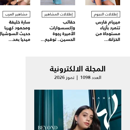
إطلالات النجوم
إطلالات المشاهير
مشاهير العرب
ميريام فارس
حقائب
سارة خليفة
تتمرد بأزياء
وإكسسوارات
ومحمود كهربا
مستوحاة من
الأميرة رجوة
حديث السوشيال
الخزانة...
الحسين.. توقيع...
ميديا بعد...
المجلة الالكترونية
العدد 1098 | تموز 2026