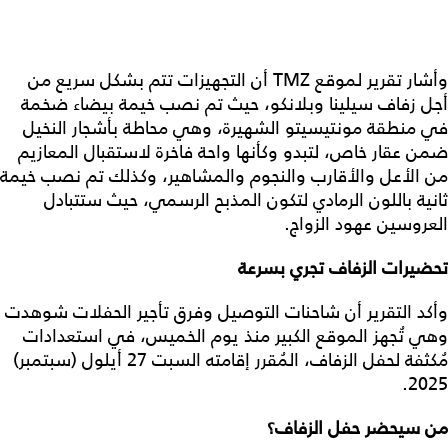
وأشار تقرير لموقع TMZ أن التجهيزات تتم بشكل سريع من
أجل زفاف سيلينا وبلانكو، حيث تم نصب خيمة بيضاء ضخمة
في منطقة مونتيسيتو الشهيرة، وهي محاطة بأشجار النخيل
ضمن عقار خاص، لتبدو وكأنها واحة فاخرة لاستقبال المعازيم
من الأعل والأقارب والنجوم والمشاهير، وكذلك تم نصب خيمة
ثانية باللون الرمادي لتكون المذبح الرسمي، حيث ستتبادل
العروسين عهود الزواج.
تحضيرات الزفاف تجري بسرعة
وأكد التقرير أن شاحنات التوصيل وفرق تأجير الحفلات شوهدت
وهي تُجهز الموقع الكبير منذ يوم الخميس، في استعدادات
مُكثفة لحفل الزفاف، المُقرر إقامته السبت 27 أيلول (سبتمبر)
2025.
من سيحضر حفل الزفاف؟