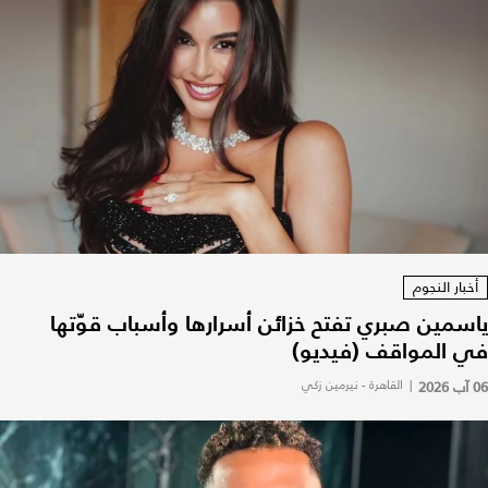
أخبار النجوم
ياسمين صبري تفتح خزائن أسرارها وأسباب قوّتها
في المواقف (فيديو)
06 آب 2026
|
القاهرة - نيرمين زكي