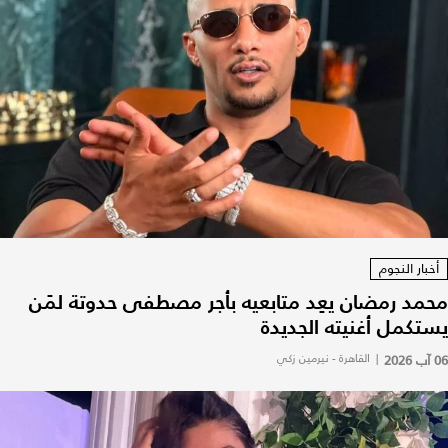
أخبار النجوم
محمد رمضان يعِد متابعيه بأجر مصطفى حدوتة لمَن
يستكمل أغنيته الجديدة
06 آب 2026
|
القاهرة - نيرمين زكي