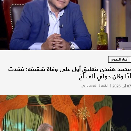
أخبار النجوم
محمد هنيدي بتعليق أول على وفاة شقيقه: فقدت
أخًا وكان حولي ألف أخ
07 آب 2026
|
القاهرة - نيرمين زكي