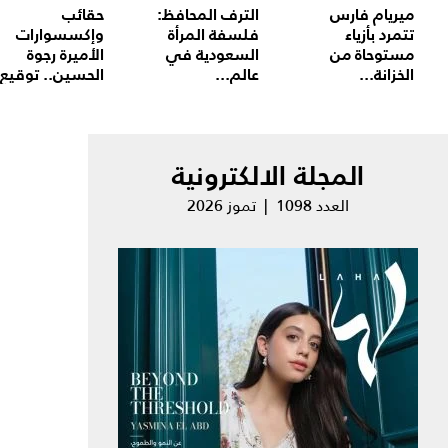
ميريام فارس
الترف المحافظ:
حقائب
تتمرد بأزياء
فلسفة المرأة
وإكسسوارات
مستوحاة من
السعودية في
الأميرة رجوة
الخزانة...
عالم...
الحسين.. توقيع.
المجلة الالكترونية
العدد 1098 | تموز 2026