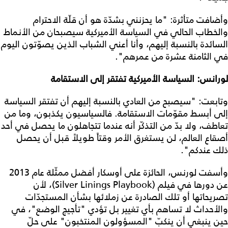
وأضافت متأثرة: "ما يحزنني بشدّة هو أن قلّة الاحترام
والخطاب الحالي في السياسة الأميركية سيصبحان من الأنماط
السائدة بالنسبة إليهم، وأنا أعني الشباب الذين يصوّتون اليوم
في الثامنة عشرة من عمرهم".
لورانس: السياسة الأميركية تفتقر إلى الاستقامة
وتابعت: "سيصبح من العادي بالنسبة إليهم أن تفتقر السياسة
إلى أبسط مقوّمات الاستقامة. فالسياسيون يكذبون، وما من
تعاطف، ولا بدّ من التذكّر أنه عندما تتجاهلون ما يحصل في أحد
أصقاع العالم، لن يستغرق الأمر وقتاً طويلاً قبل أن يحصل
ذلك عندكم".
وأسفت لورنس، الحائزة على أوسكار أفضل ممثّلة عام 2013
عن دورها في فيلم (Silver Linings Playbook)، لأن
تصريحاتها أو تلك الصادرة عن زملائها بشأن المستجدّات
والأحداث لا تساهم بأي تغيير بل تؤدي "تأجيج الوضع"، في
حين ينبغي أن ينكبّ "المسؤولون المنتخبون" على حلّ