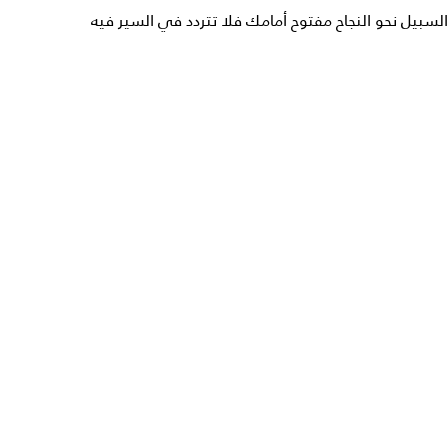
السبيل نحو النجاح مفتوح أمامك فلا تتردد في السير فيه