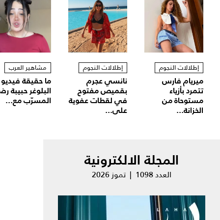
إطلالات النجوم
إطلالات النجوم
مشاهير العرب
ميريام فارس
نانسي عجرم
ما حقيقة فيديو
تتمرد بأزياء
بقميص مفتوح
البلوغر حبيبة رض
مستوحاة من
في لقطات عفوية
المسرّب مع...
الخزانة...
على...
المجلة الالكترونية
العدد 1098 | تموز 2026