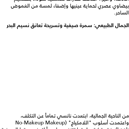
بيضاوي عصري لحماية عينيها وإضفاء لمسة من الغموض
الساحر.
الجمال الطبيعي: سمرة صيفية وتسريحة تعانق نسيم البحر
من الناحية الجمالية، ابتعدت نانسي تماماً عن التكلف،
واعتمدت أسلوب "اللامكياج" (No-Makeup Makeup