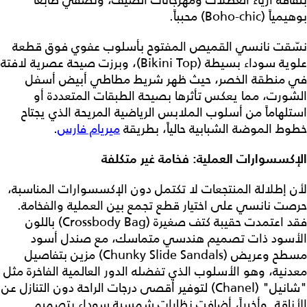
بوهيمياً (Boho-chic) محبباً.
نسّقت نانسي القميص المفتوح بأسلوب عفوي فوق قطعة
علوية سوداء بسيطة (Bikini Top)، وبرزت صيحة عصرية لافتة
في منطقة الخصر، حيث ظهر شريط مطاطي أبيض أسفل
الشورت، مما يعكس تأثرها بصيحة الطبقات المتعددة أو
استلهاماً من أسلوب الملابس الرياضية المريحة الذي يجتاح
خطوط الموضة الشبابية حالياً، بطريقة
ميريام فارس
.
الإكسسوارات العملية: فخامة غير متكلفة
لأن إطلالة المنتجعات لا تكتمل دون الإكسسوارات المناسبة،
حرصت نانسي على اختيار قطع تجمع بين العملية والفخامة.
فقد اعتمدت حقيبة كتف صغيرة (Crossbody Bag) باللون
الأسود ذات تصميم هندسي متماسك، مع صندل أسود
مسطح وعريض (Chunky Slide Sandals) مزين بتفاصيل
معدنية، وهو الأسلوب الذي تفضله الدور العالمية الفاخرة مثل
"شانيل" (Chanel) لتوفير أقصى درجات الراحة دون التنازل عن
الأناقة. وأخيراً، أضافت نظارات شمسية سوداء بتصميم