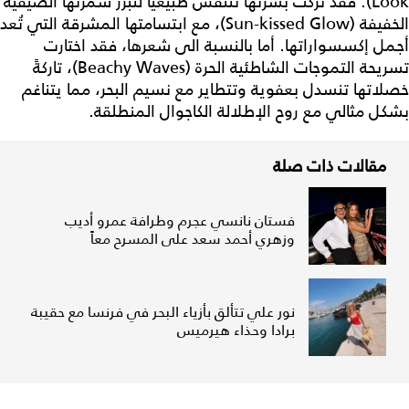
Look). فقد تركت بشرتها تتنفس طبيعياً لتبرز سمرتها الصيفية
الخفيفة (Sun-kissed Glow)، مع ابتسامتها المشرقة التي تُعد
أجمل إكسسواراتها. أما بالنسبة الى شعرها، فقد اختارت
تسريحة التموجات الشاطئية الحرة (Beachy Waves)، تاركةً
خصلاتها تنسدل بعفوية وتتطاير مع نسيم البحر، مما يتناغم
بشكل مثالي مع روح الإطلالة الكاجوال المنطلقة.
مقالات ذات صلة
فستان نانسي عجرم وطرافة عمرو أديب
وزهري أحمد سعد على المسرح معاً
نور علي تتألق بأزياء البحر في فرنسا مع حقيبة
برادا وحذاء هيرميس