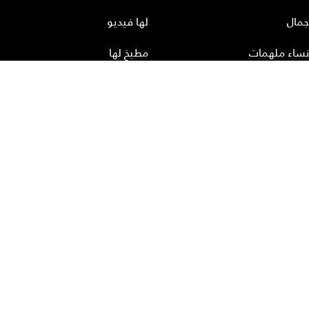
جمال
لها فيديو
نساء ملهمات
مطبخ لها
أعداد لها
تحميل المجلة الاكترونية
عن لها
إتصل بنا
سياسة الخصوصية
إشترك
الأرشيف