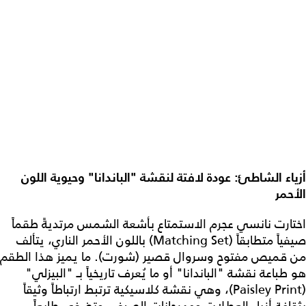
أزياء الشاطئ: عودة لافتة لنقشة "الباندانا" وحيوية اللون
الأحمر
اختارت نانسي عجرم الاستمتاع بأشعة الشمس مرتديةً طقماً
صيفياً متطابقاً (Matching Set) باللون الأحمر الناري، يتألف
من قميص مفتوح وسروال قصير (شورت). ما يميز هذا الطقم
هو طباعة نقشة "الباندانا" أو ما يُعرف تاريخياً بـ "البيزلي"
(Paisley Print)، وهي نقشة كلاسيكية ترتبط ارتباطاً وثيقاً
بثقافة أزياء العطلات ومهرجانات الصيف، وتضفي طابعاً