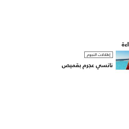
اءة
إطلالات النجوم
نانسي عجرم بقميص
مفتوح في لقطات عفوية
على...
مشاهير العرب
الإعلامية داليا فؤاد تهدّد
باللجوء الى القضاء...