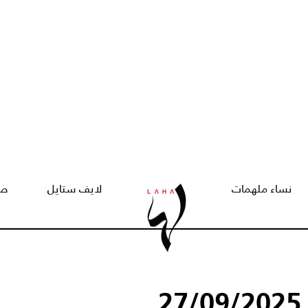
نساء ملهمات
لايف ستايل
صح