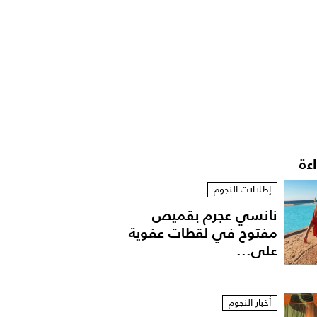
اءة
إطلالات النجوم
نانسي عجرم بقميص
مفتوح في لقطات عفوية
على...
أخبار النجوم