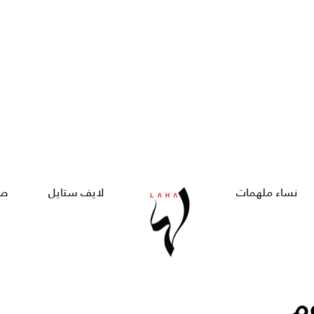
نساء ملهمات
لايف ستايل
صح
م