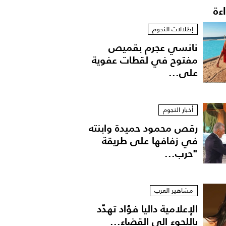
اءة
إطلالات النجوم
نانسي عجرم بقميص
مفتوح في لقطات عفوية
على...
أخبار النجوم
رقص محمود حميدة وابنته
في زفافها على طريقة
"حرب...
مشاهير العرب
الإعلامية داليا فؤاد تهدّد
باللجوء الى القضاء...