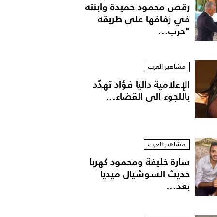
رقص محمود حميدة وابنته
في زفافها على طريقة
"حرب...
مشاهير العرب
الإعلامية داليا فؤاد تهدّد
باللجوء الى القضاء...
مشاهير العرب
سارة خليفة ومحمود كهربا
حديث السوشيال ميديا
بعد...