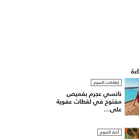
اءة
إطلالات النجوم
نانسي عجرم بقميص
مفتوح في لقطات عفوية
على...
أخبار النجوم