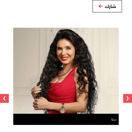
شارك
›
‹
دينا