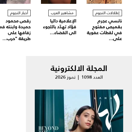
إطلالات النجوم
مشاهير العرب
أخبار النجوم
نانسي عجرم
الإعلامية داليا
رقص محمود
بقميص مفتوح
فؤاد تهدّد باللجوء
حميدة وابنته ف
في لقطات عفوية
الى القضاء...
زفافها على
على...
طريقة "حرب...
المجلة الالكترونية
العدد 1098 | تموز 2026