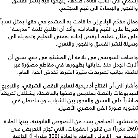
رسمي الى النائب العام، ضدها، يتّهمها فيه بنشر الفسق
والفجور والإساءة الى قيم المجتمع.
وقال مقدّم البلاغ إن ما قامت به المشكو في حقها يمثل تعدياً
صريحاً على القيم والعادات، وأكد أن إطلاق كلمة "مدرسة"
على مكان لتعليم الرقص إهانة لمعنى التعليم وتحويله الى
وسيلة لنشر الفسق والفجور والتعري.
وأضاف السويفي في بلاغه أن المشكو في حقها سبق أن
أثارت الجدل منذ بداياتها بظهورها في مقاطع مصوّرة غير
لائقة، بجانب تصريحات مثيرة اعتبرها تخدش الحياء العام.
وأشار الى أن افتتاح أكاديمية لتعليم الرقص الشرقي، والترويج
لفيديوهات راقصة بملابس وصفها بالفاضحة، يشكلان تحريضاً
مباشراً على الفسق والفجور بين الشباب، ويساهمان في
تشويه صورة الفن المصري الأصيل.
واستشهد المحامي بعدد من النصوص القانونية، بينها المادة
(269 مكرراً) من قانون العقوبات، التي تجرّم التحريض على
الفسق في الأماكن العامة، والمادة (306 مكرراً- أ) الخاصة