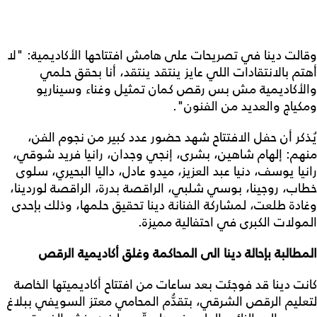
وقالت دينا في تصريحات على هامش افتتاحها الأكاديمية: "لا
أهتم بالانتقادات اللي عايز ينتقد ينتقد، أنا بحقق حلمي
والأكاديمية مش بس رقص كمان تمثيل وغناء وسيناريو
ومكياج والعديد من الفنون".
يُذكر أن حفل الافتتاح شهد حضور عدد كبير من نجوم الفن،
منهم: إلهام شاهين، بشرى، إنجي وجدان، رانيا فريد شوقي،
رانيا يوسف، دنيا عبد العزيز، ميدو عادل، داليا البحيري، سلوى
خطاب، روجينا، بوسي شلبي، الراقصة بدرة، الراقصة لوردينا،
وغادة طلعت، لمشاركة الفنانة دينا تحقيق حلمها، وذلك بإحدى
المولات الكبرى في احتفالية مميزة.
المطالبة بإحالة دينا الى المحاكمة وغلق أكاديمية الرقص
كانت دينا قد فوجئت بعد ساعات من افتتاح أكاديميتها الخاصة
لتعليم الرقص الشرقي، بتقدُّم المحامي معتز السويفي ببلاغ