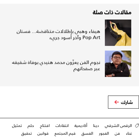
مقالات ذات صلة
هيفاء وهبي بإطلالات متناقضة... فستان
Pop Art وآخر أسود جريء
نجوم الفن يعزّون محمد هنيدي بوفاة شقيقه
عبر صفحاتهم
شارك
الرقص الشرقي
دينا
أكاديمية
انتقادات
افتتاح
حلم
تمثيل
غناء
فن
الفجور
الفسق
قيم المجتمع
قوانين
تحقيق