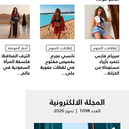
إطلالات النجوم
إطلالات النجوم
أخبار الموضة
ميريام فارس
نانسي عجرم
الترف المحافظ:
تتمرد بأزياء
بقميص مفتوح
فلسفة المرأة
مستوحاة من
في لقطات عفوية
السعودية في
الخزانة...
على...
عالم...
المجلة الالكترونية
العدد 1098 | تموز 2026