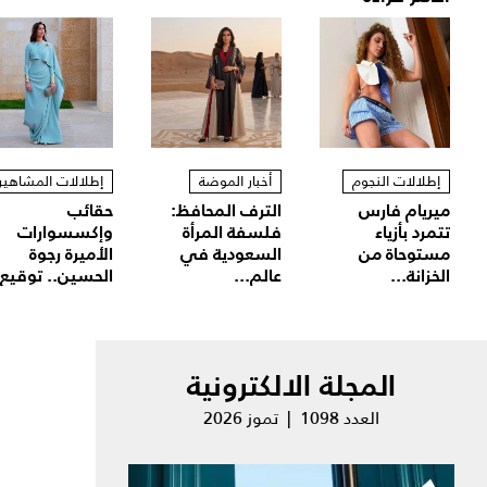
إطلالات النجوم
أخبار الموضة
إطلالات المشاهير
ميريام فارس
الترف المحافظ:
حقائب
تتمرد بأزياء
فلسفة المرأة
وإكسسوارات
مستوحاة من
السعودية في
الأميرة رجوة
الخزانة...
عالم...
الحسين.. توقيع.
المجلة الالكترونية
العدد 1098 | تموز 2026