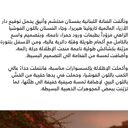
وتألقت الفنانة اللبنانية بفستان محتشم وأنيق يحمل توقيع دار
الأزياء العالمية كارولينا هيريرا، وجاء الفستان باللون الفوشيا
الزاهي مزوّداً بطبعات ورود حمراء ناعمة، وبتصميم واسع
بالكامل مع أكمام طويلة وقبّة دائرية عالية، ومن الأسفل بتنورة
مزيّنة بكشاكش طولية ناعمة منحت الإطلالة حركة رائعة،
وأضافت لمسة من الفخامة الى التصميم البسيط.
وأكملت الإطلالة بإكسسوارات مناسبة، فانتعلت حذاءً عالي
الكعب باللون الفوشيا، وحملت في يدها حقيبة من القشّ
باللون البيج، لإضافة لمسة صيفية خفيفة الى طلّتها، كما
تزيّنت ببعض المجوهرات الذهبية البسيطة.