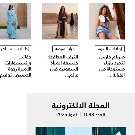
إطلالات النجوم
أخبار الموضة
إطلالات المشاهير
ميريام فارس
الترف المحافظ:
حقائب
تتمرد بأزياء
فلسفة المرأة
وإكسسوارات
مستوحاة من
السعودية في
الأميرة رجوة
الخزانة...
عالم...
الحسين.. توقيع.
المجلة الالكترونية
العدد 1098 | تموز 2026