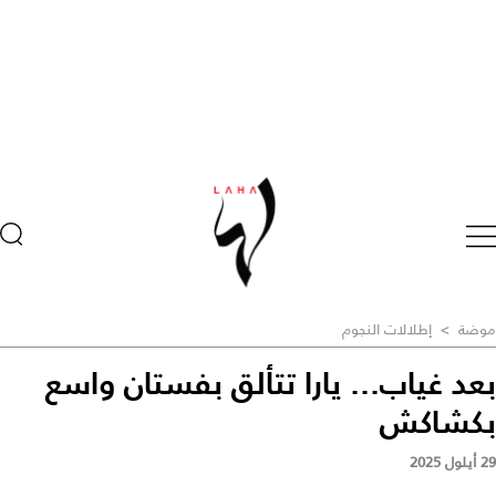
موضة
>
إطلالات النجوم
بعد غياب... يارا تتألق بفستان واسع
بكشاكش
29 أيلول 2025