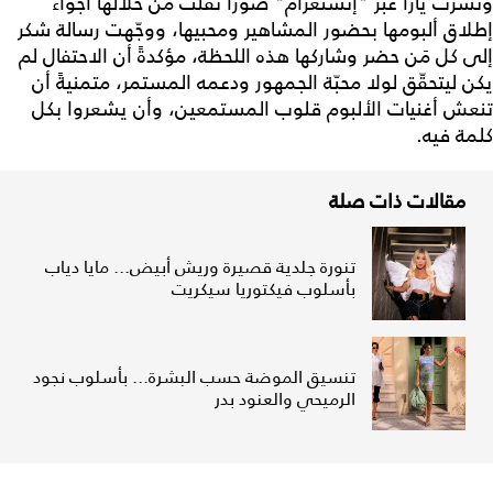
ونشرت يارا عبر "إنستغرام" صوراً نقلت من خلالها أجواء
إطلاق ألبومها بحضور المشاهير ومحبيها، ووجّهت رسالة شكر
إلى كل مَن حضر وشاركها هذه اللحظة، مؤكدةً أن الاحتفال لم
يكن ليتحقّق لولا محبّة الجمهور ودعمه المستمر، متمنيةً أن
تنعش أغنيات الألبوم قلوب المستمعين، وأن يشعروا بكل
كلمة فيه.
مقالات ذات صلة
تنورة جلدية قصيرة وريش أبيض... مايا دياب
بأسلوب فيكتوريا سيكريت
تنسيق الموضة حسب البشرة... بأسلوب نجود
الرميحي والعنود بدر