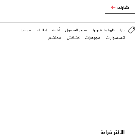
شارك
يارا
كارولينا هيريرا
تغيير الفصول
أناقة
إطلالة
فوشيا
اكسسوارات
مجوهرات
كشاكش
محتشم
الأكثر قراءة