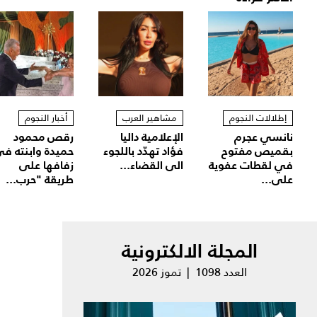
إطلالات النجوم
مشاهير العرب
أخبار النجوم
نانسي عجرم
الإعلامية داليا
رقص محمود
بقميص مفتوح
فؤاد تهدّد باللجوء
حميدة وابنته ف
في لقطات عفوية
الى القضاء...
زفافها على
على...
طريقة "حرب...
المجلة الالكترونية
العدد 1098 | تموز 2026