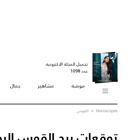
تحميل المجلة الاكترونية
عدد 1098
موضة
مشاهير
جمال
Horoscopes
>
القوس
توقعات برج القوس الي