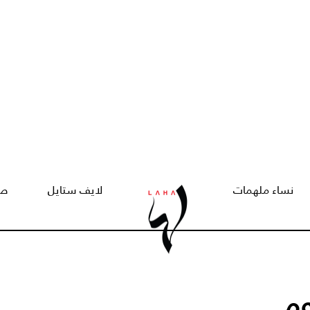
نساء ملهمات
لايف ستايل
صح
وم