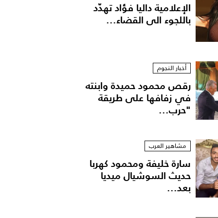
الإعلامية داليا فؤاد تهدّد
باللجوء الى القضاء...
أخبار النجوم
رقص محمود حميدة وابنته
في زفافها على طريقة
"حرب...
مشاهير العرب
سارة خليفة ومحمود كهربا
حديث السوشيال ميديا
بعد...