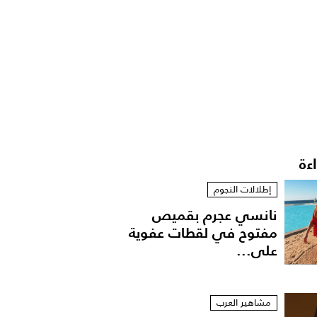
اءة
إطلالات النجوم
نانسي عجرم بقميص
مفتوح في لقطات عفوية
على...
مشاهير العرب