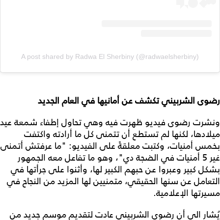
A post shared by Radwa El Sherbiny (@radwaelsherbiny)
رضوى الشربيني تكشف عن أمانيها في العام الجديد
ونشرت رضوى فيديو ظهرت فيه وهي تحاول إطفاء شمعة عيد
ميلادها، لكنها لم تستطع أن تتمنى كل ما أرادته واكتفت
بخمس أمنيات، وكتبت معلقةً على الفيديو: "ما عرفتش أتمنى
غير 5 أمنيات في الضجة دي"، وهو ما تفاعل معه الجمهور
بشكل كبير وعبروا عن حبهم الكبير لها، وأثنوا على جرأتها في
التعامل عن سنها الحقيقي، متمنيين لها المزيد من النجاح في
مسيرتها الإعلامية.
يُشار الى أن رضوى الشربيني عادت لتقديم موسم جديد من