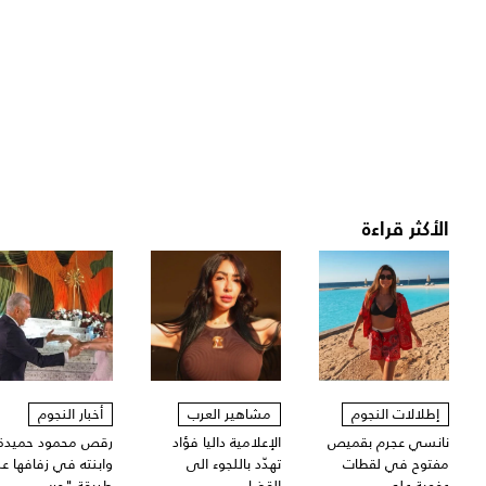
الأكثر قراءة
إطلالات النجوم
مشاهير العرب
أخبار النجوم
نانسي عجرم بقميص
الإعلامية داليا فؤاد
رقص محمود حميدة
مفتوح في لقطات
تهدّد باللجوء الى
وابنته في زفافها ع
عفوية على...
القضاء...
طريقة "حرب...