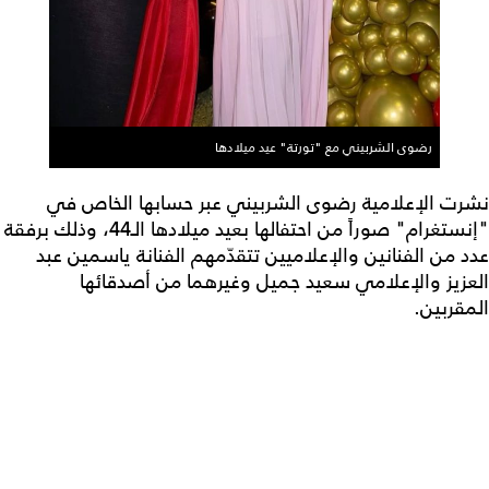
رضوى الشربيني مع "تورتة" عيد ميلادها
نشرت الإعلامية رضوى الشربيني عبر حسابها الخاص في
"إنستغرام" صوراً من احتفالها بعيد ميلادها الـ44، وذلك برفقة
عدد من الفنانين والإعلاميين تتقدّمهم الفنانة ياسمين عبد
العزيز والإعلامي سعيد جميل وغيرهما من أصدقائها
المقربين.