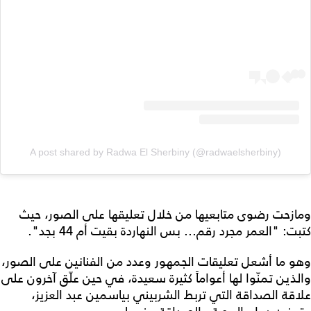
A post shared by Radwa El Sherbiny (@radwaelsherbiny)
ومازحت رضوى متابعيها من خلال تعليقها على الصور، حيث
كتبت: "العمر مجرد رقم... بس النهاردة بقيت أم 44 بجد".
وهو ما أشعل تعليقات الجمهور وعدد من الفنانين على الصور،
والذين تمنّوا لها أعواماً كثيرة سعيدة، في حين علّق آخرون على
علاقة الصداقة التي تربط الشربيني بياسمين عبد العزيز،