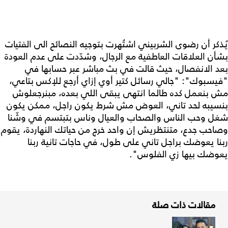
يُذكر أن رضوى الشربيني اشتُهرت بتوجيه النصائح الى الفتيات
بشأن العلاقات العاطفية مع الرجال، وشدّدت على عدم العودة
بعد الانفصال، حيث قالت في بث مباشر عبر حسابها في
"فيسبوك": "جالي رسائل كتير أوي إزاي أرجع للإكس بتاعي،
مش بنعمل كده طالما انتهى يبقى اللي بعده، مبنرجعلوش
بنسيبه لحد تاني، العوض مش شرط يكون راجل، ممكن يكون
شغل وحب الناس والصحاب والعيال وناس بتبتسم في وشّنا
وصاحب جدع، متنتظريش إن واحد خرج من حياتك النهاردة، يقوم
ربنا يعوضك براجل تاني على طول، في حاجات تانية ربنا
يعوضك بيها زي الفلوس".
مقالات ذات صلة