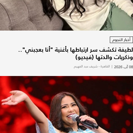
أخبار النجوم
لطيفة تكشف سر ارتباطها بأغنية "أنا بعجبني"..
وذكريات والدتها (فيديو)
08 آب 2026
|
القاهرة - شريف عبد الفهيم