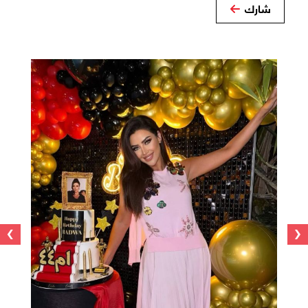
شارك
›
‹