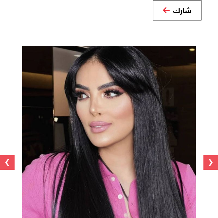
شارك
›
‹