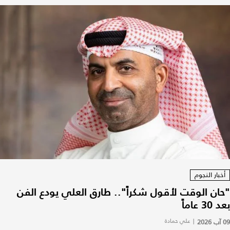
أخبار النجوم
"حان الوقت لأقول شكراً".. طارق العلي يودع الفن
بعد 30 عاماً
09 آب 2026
|
علي حمادة