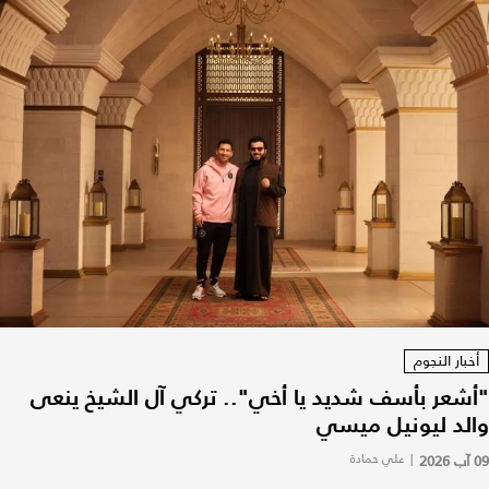
أخبار النجوم
"أشعر بأسف شديد يا أخي".. تركي آل الشيخ ينعى
والد ليونيل ميسي
09 آب 2026
|
علي حمادة