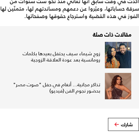
أكدت في وقت سابق أنها تعاني منذ نحو ست سنوات من
سرقة حساباتها، وعبّروا عن دعمهم ومساندتهم لها، متمنّين لها
الفوز في هذه القضية واسترجاع حقوقها وصفحاتها.
مقالات ذات صلة
زوج شيماء سيف يحتفل بعيدها بكلمات
رومانسية بعد عودة العلاقة الزوجية
تذاكر مجانية... أنغام في حفل "صوت مصر"
بحضور نجوم الفن (فيديو)
شارك