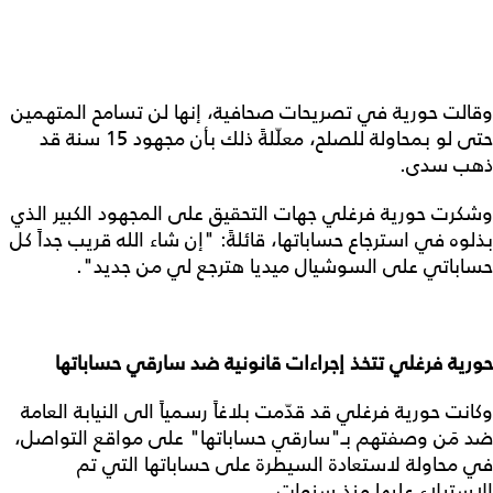
وقالت حورية في تصريحات صحافية، إنها لن تسامح المتهمين
حتى لو بمحاولة للصلح، معلّلةً ذلك بأن مجهود 15 سنة قد
ذهب سدى.
وشكرت حورية فرغلي جهات التحقيق على المجهود الكبير الذي
بذلوه في استرجاع حساباتها، قائلةً: "إن شاء الله قريب جداً كل
حساباتي على السوشيال ميديا هترجع لي من جديد".
حورية فرغلي تتخذ إجراءات قانونية ضد سارقي حساباتها
وكانت حورية فرغلي قد قدّمت بلاغاً رسمياً الى النيابة العامة
ضد مَن وصفتهم بـ"سارقي حساباتها" على مواقع التواصل،
في محاولة لاستعادة السيطرة على حساباتها التي تم
الاستيلاء عليها منذ سنوات.