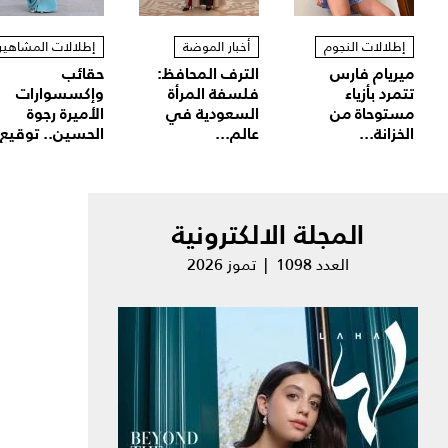
إطلالات النجوم
أخبار الموضة
إطلالات المشاهير
ميريام فارس
الترف المحافظ:
حقائب
تتمرد بأزياء
فلسفة المرأة
وإكسسوارات
مستوحاة من
السعودية في
الأميرة رجوة
الخزانة...
عالم...
الحسين.. توقيع.
المجلة الالكترونية
العدد 1098 | تموز 2026