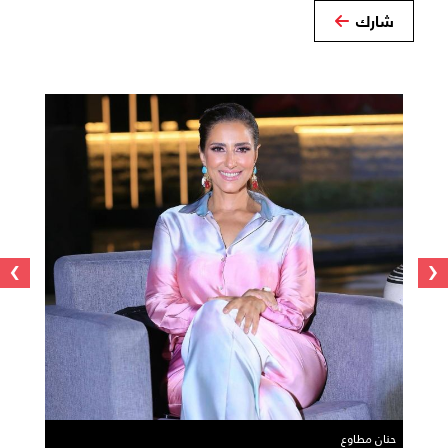
شارك
›
‹
حنان مطاوع