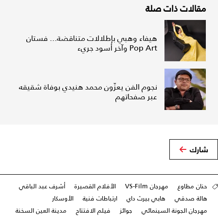
مقالات ذات صلة
هيفاء وهبي بإطلالات متناقضة... فستان
Pop Art وآخر أسود جريء
نجوم الفن يعزّون محمد هنيدي بوفاة شقيقه
عبر صفحاتهم
شارك
حنان مطاوع
مهرجان VS-Film
الأفلام القصيرة
أشرف عبد الباقي
هالة صدقي
هابي بيرث داي
ارتباطات فنية
الأوسكار
مهرجان الجونة السينمائي
جوائز
فيلم الافتتاح
مدينة العين السخنة