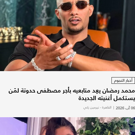
أخبار النجوم
محمد رمضان يعِد متابعيه بأجر مصطفى حدوتة لمَن
يستكمل أغنيته الجديدة
06 آب 2026
|
القاهرة - نيرمين زكي