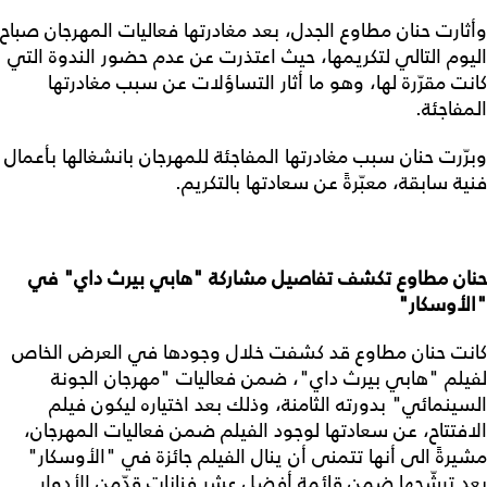
وأثارت حنان مطاوع الجدل، بعد مغادرتها فعاليات المهرجان صباح
اليوم التالي لتكريمها، حيث اعتذرت عن عدم حضور الندوة التي
كانت مقرّرة لها، وهو ما أثار التساؤلات عن سبب مغادرتها
المفاجئة.
وبرّرت حنان سبب مغادرتها المفاجئة للمهرجان بانشغالها بأعمال
فنية سابقة، معبّرةً عن سعادتها بالتكريم.
حنان مطاوع تكشف تفاصيل مشاركة "هابي بيرث داي" في
"الأوسكار"
كانت حنان مطاوع قد كشفت خلال وجودها في العرض الخاص
لفيلم "هابي بيرث داي"، ضمن فعاليات "مهرجان الجونة
السينمائي" بدورته الثامنة، وذلك بعد اختياره ليكون فيلم
الافتتاح، عن سعادتها لوجود الفيلم ضمن فعاليات المهرجان،
مشيرةً الى أنها تتمنى أن ينال الفيلم جائزة في "الأوسكار"
بعد ترشّحها ضمن قائمة أفضل عشر فنانات قدّمن الأدوار