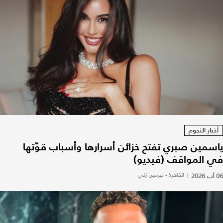
أخبار النجوم
ياسمين صبري تفتح خزائن أسرارها وأسباب قوّتها
في المواقف (فيديو)
06 آب 2026
|
القاهرة - نيرمين زكي