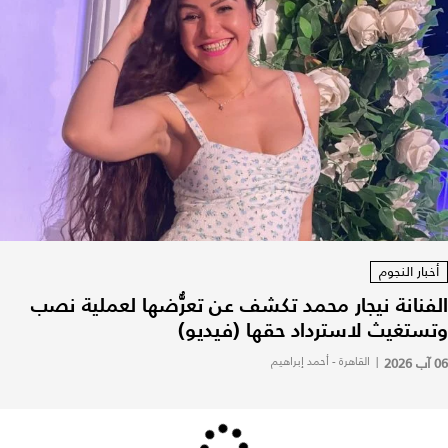
أخبار النجوم
الفنانة نيجار محمد تكشف عن تعرُّضها لعملية نصب
وتستغيث لاسترداد حقها (فيديو)
06 آب 2026
|
القاهرة - أحمد إبراهيم