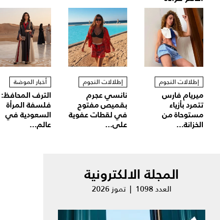
إطلالات النجوم
إطلالات النجوم
أخبار الموضة
ميريام فارس
نانسي عجرم
الترف المحافظ:
تتمرد بأزياء
بقميص مفتوح
فلسفة المرأة
مستوحاة من
في لقطات عفوية
السعودية في
الخزانة...
على...
عالم...
المجلة الالكترونية
العدد 1098 | تموز 2026