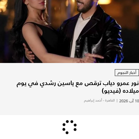
أخبار النجوم
نور عمرو دياب ترقص مع ياسين رشدي في يوم
ميلاده (فيديو)
10 آب 2026
|
القاهرة - أحمد إبراهيم