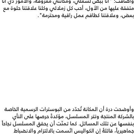
وأضافت: "أنا ببص لشغلي، ومكانتي معروفة، والأمور دي أنا
متفقة عليها من الأول، أحب كل زملائي وكلنا علاقتنا حلوة مع
بعض، وعلاقتنا كطاقم عمل راقية ومحترمة".
وأوضحت درة أن المكانة تُحدّد من البوسترات الرسمية الخاصة
بالشركة المنتجة وتتر المسلسل، مؤكدةً حرصها على النأي
بنفسها عن تلك المسائل. كما تمنّت أن يحقق المسلسل نجاحاً
جماهيرياً، قائلةً إن الكواليس اتّسمت بالالتزام والانضباط