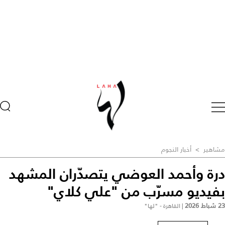
مشاهير
>
أخبار النجوم
درة وأحمد العوضي يتصدّران المشهد
بفيديو مسرّب من "علي كلاي"
23 شباط 2026
|
القاهرة - "لها"