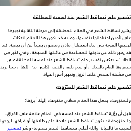
تفسير حلم تساقط الشعر عند لمسه للمطلقة
يشير تساقط الشعر في المنام للمطلقة إلى مرحلة انتقالية تجبرها
على تأمين احتياجاتها بنفسها، وعليه قد يكون هذا المنام انعكاسًا
لرغبتها القوية في بناء استقلال مادي ومعنوي بعيداً عن أي تبعية. كما
قد يعبر ذلك عن حاجتها للمساعدة من عائلتها المحيطة، وفي كثير من
الحالات، يعكس تفسير حلم تساقط الشعر عند لمسه للمطلقة على
شعورها العام بالخذلان أو عدم تلقي الدعم الكافي من الأهل، مما يزيد
من مشقة السعي خلف الرزق وتدبير أمور الحياة.
تفسير حلم تساقط الشعر للمتزوجه
وللمتزوجة، يحمل هذا المنام معاني متنوعة، إليك أبرزها:
قيل أن
رؤية
تساقط الشعر عند لمسه في المنام
علامة على الفراق،
وللمتزوجة قد يكون تساقط الشعر علامة على طلاقها أو فراقها لزوجها
لسبب ما كالخيانة والله أعلم. فتساقط الشعر خصومة وشر
كتفسير