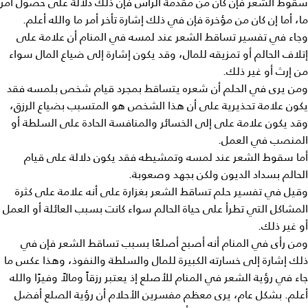
سقوط الشعر فإن كان من مقدمة الرأس فإن ذلك دلالة على حصول أمر
ما، أما إن كان من مؤخرة فإن في ذلك إشارة تأخر أمر ما والله أعلم.
وجاء في
تفسير تساقط الشعر عند لمسه في المنام
أن علامة على
إتلاف الحالم أو تمزيقه للمال، وقد يكون إشارة إلى ضياع المال سواء
من إرث أو غير ذلك.
ومن يرى في الحلم أن شعره
يتساقط
بمجرد قيام شخص
بلمسه
فقد
يكون علامة تحذيرية على أن هذا الشخص هو المتسبب بضياع الرزق،
وقد يكون علامة على إلى الخسائر والمنافسة الحادة على السلطة أو
المنصب في العمل.
أما
سقوط الشعر عند لمسه
وتمشيطه فقد يكون دلالة على قيام
الحالم بسداد الديون ولكن بجهد وصعوبة.
وقيل في
تفسير حلم تساقط الشعر بغزارة
على أنه علامة على كثرة
المشاكل التي تطرأ على حياة الحالم سواء كانت بسبب العائلة أو العمل
أو غير ذلك.
ومن رأى في المنام أنه أصبح أصلعًا بسبب
تساقط الشعر
فإن في
ذلك إشارة إلى خسارته الكبيرة للمال والسلطة والنفوذ، وهذا عكس ما
جاء في رؤية الشعر في المنام للأصلع إذ يعتبر رزقاً ومالاً وفيرًا والله
أعلم. بشكل عام، يرى معظم مفسرين الأحلام أن رؤية الصلع أفضل