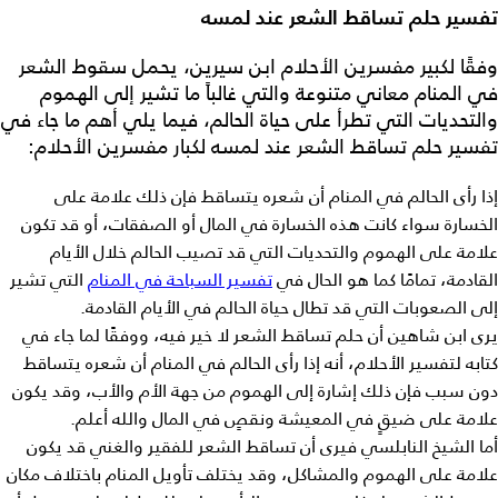
تفسير حلم تساقط الشعر عند لمسه
وفقًا لكبير مفسرين الأحلام ابن سيرين، يحمل
سقوط الشعر
في المنام
معاني متنوعة والتي غالباً ما تشير إلى الهموم
والتحديات التي تطرأ على حياة الحالم، فيما يلي أهم ما جاء في
تفسير حلم تساقط الشعر عند لمسه
لكبار مفسرين الأحلام:
إذا رأى الحالم في المنام أن شعره يتساقط فإن ذلك علامة على
الخسارة سواء كانت هذه الخسارة في المال أو الصفقات، أو قد تكون
علامة على الهموم والتحديات التي قد تصيب الحالم خلال الأيام
القادمة، تمامًا كما هو الحال في
تفسير السباحة في المنام
التي تشير
إلى الصعوبات التي قد تطال حياة الحالم في الأيام القادمة.
يرى ابن شاهين أن
حلم تساقط الشعر
لا خير فيه، ووفقًا لما جاء في
كتابه لتفسير الأحلام، أنه إذا رأى الحالم في المنام أن شعره يتساقط
دون سبب فإن ذلك إشارة إلى الهموم من جهة الأم والأب، وقد يكون
علامة على ضيقٍ في المعيشة ونقصٍ في المال والله أعلم.
أما الشيخ النابلسي فيرى أن تساقط الشعر للفقير والغني قد يكون
علامة على الهموم والمشاكل، وقد يختلف تأويل المنام باختلاف مكان