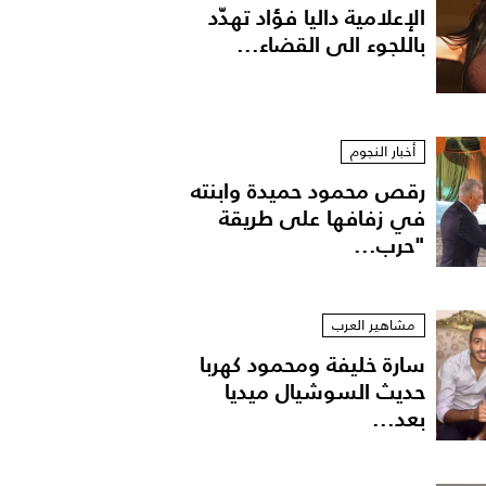
الإعلامية داليا فؤاد تهدّد
باللجوء الى القضاء...
أخبار النجوم
رقص محمود حميدة وابنته
في زفافها على طريقة
"حرب...
سماء أبو اليزيد
مشاهير العرب
سارة خليفة ومحمود كهربا
حديث السوشيال ميديا
بعد...