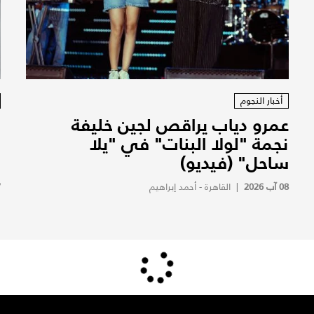
أخبار النجوم
عمرو دياب يراقص لجين خليفة
ن
نجمة "لولا البنات" في "يلا
ا
ساحل" (فيديو)
و
08 آب 2026
|
القاهرة - أحمد إبراهيم
7