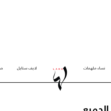
نساء ملهمات
لايف ستايل
صح
الجميع