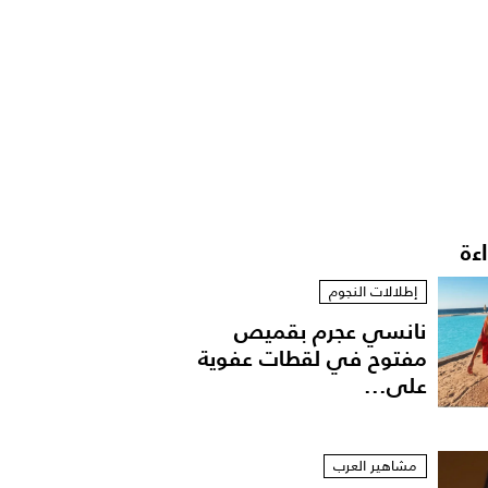
اءة
إطلالات النجوم
نانسي عجرم بقميص
مفتوح في لقطات عفوية
على...
مشاهير العرب