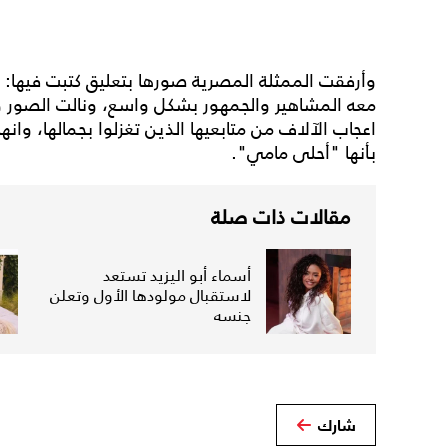
وأرفقت الممثلة المصرية صورها بتعليق كتبت فيها:
معه المشاهير والجمهور بشكل واسع، ونالت الصور و
اعجاب الآلاف من متابعيها الذين تغزلوا بجمالها، وانها
بأنها "أحلى مامي".
مقالات ذات صلة
أسماء أبو اليزيد تستعد
لاستقبال مولودها الأول وتعلن
جنسه
شارك