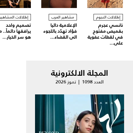
إطلالات النجوم
مشاهير العرب
إطلالات المشاهير
نانسي عجرم
الإعلامية داليا
تصميم واحد
بقميص مفتوح
فؤاد تهدّد باللجوء
يرافقها دائماً.. م
في لقطات عفوية
الى القضاء...
هو سر الخيار...
على...
المجلة الالكترونية
العدد 1098 | تموز 2026