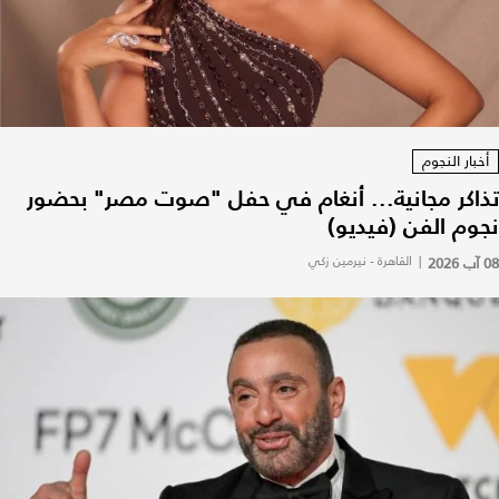
أخبار النجوم
تذاكر مجانية... أنغام في حفل "صوت مصر" بحضور
نجوم الفن (فيديو)
08 آب 2026
|
القاهرة - نيرمين زكي