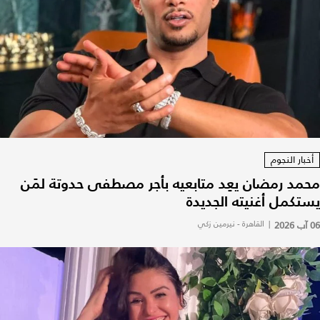
أخبار النجوم
محمد رمضان يعِد متابعيه بأجر مصطفى حدوتة لمَن
يستكمل أغنيته الجديدة
06 آب 2026
|
القاهرة - نيرمين زكي