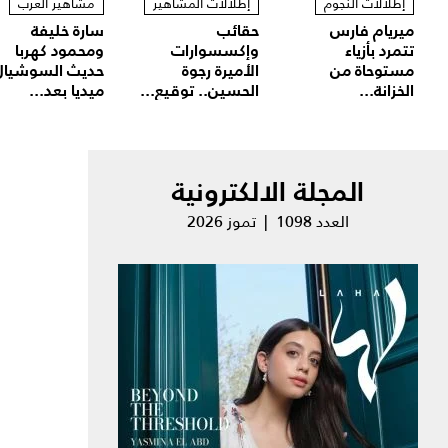
إطلالات النجوم
إطلالات المشاهير
مشاهير العرب
ميريام فارس
حقائب
سارة خليفة
تتمرد بأزياء
وإكسسوارات
ومحمود كهربا
مستوحاة من
الأميرة رجوة
حديث السوشيال
الخزانة...
الحسين.. توقيع...
ميديا بعد...
المجلة الالكترونية
العدد 1098 | تموز 2026