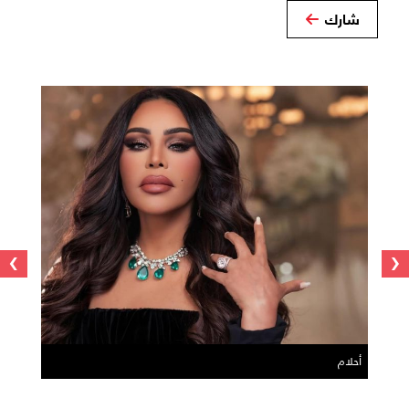
شارك
›
‹
أحلام