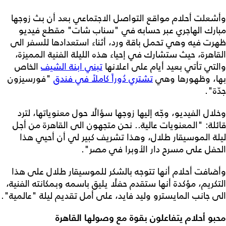
وأشعلت أحلام مواقع التواصل الاجتماعي بعد أن بث زوجها
مبارك الهاجري عبر حسابه في "سناب شات" مقطع فيديو
ظهرت فيه وهي تحمل باقة ورد، أثناء استعدادها للسفر الى
القاهرة، حيث ستشارك في إحياء هذه الليلة الفنية المميزة،
والتي تأتي بعيد أيام على اعلانها
تبني ابنة الشيف
الخاص
بها، وظهورها وهي
تشتري دُوراً كاملاً في فندق
"فورسيزون
جدّة".
وخلال الفيديو، وجّه إليها زوجها سؤالًا حول معنوياتها، لترد
قائلة: "المعنويات عالية.. نحن متجهون الى القاهرة من أجل
ليلة الموسيقار طلال، وهذا تشريف كبير لي أن أحيي هذا
الحفل على مسرح دار الأوبرا في مصر".
وأضافت أحلام أنها تتوجه بالشكر للموسيقار طلال على هذا
التكريم، مؤكدة أنها ستقدم حفلًا يليق باسمه وبمكانته الفنية،
الى جانب المايسترو وليد فايد، على أمل تقديم ليلة "عالمية".
محبو أحلام يتفاعلون بقوة مع وصولها القاهرة