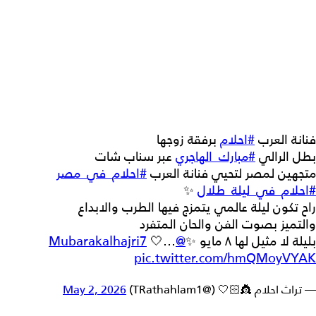
فنانة العرب
#احلام
برفقة زوجها
بطل الرالي
#مبارك_الهاجري
عبر سناب شات
متجهين لمصر لتحيي فنانة العرب
#احلام_في_مصر
#احلام_في_ليلة_طلال
✨
راح تكون ليلة عالمي يتمزج فيها الطرب والابداع
والتميز بصوت الفن والحان المتفرد
بليلة لا مثيل لها ٨ مايو ✨
@Mubarakalhajri7
🤍…
pic.twitter.com/hmQMoyVYAK
— تراث احلام 👸🏻🤍 (@TRathahlam1)
May 2, 2026