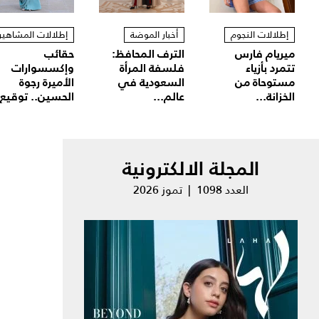
إطلالات النجوم
أخبار الموضة
إطلالات المشاهير
ميريام فارس
الترف المحافظ:
حقائب
تتمرد بأزياء
فلسفة المرأة
وإكسسوارات
مستوحاة من
السعودية في
الأميرة رجوة
الخزانة...
عالم...
الحسين.. توقيع.
المجلة الالكترونية
العدد 1098 | تموز 2026