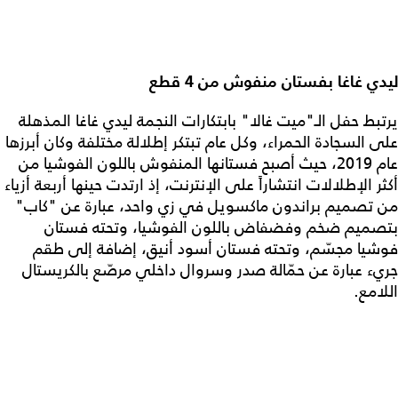
ليدي غاغا بفستان منفوش من 4 قطع
يرتبط حفل الـ"ميت غالا" بابتكارات النجمة ليدي غاغا المذهلة
على السجادة الحمراء، وكل عام تبتكر إطلالة مختلفة وكان أبرزها
عام 2019، حيث أصبح فستانها المنفوش باللون الفوشيا من
أكثر الإطلالات انتشاراً على الإنترنت، إذ ارتدت حينها أربعة أزياء
من تصميم براندون ماكسويل في زي واحد، عبارة عن "كاب"
بتصميم ضخم وفضفاض باللون الفوشيا، وتحته فستان
فوشيا مجسّم، وتحته فستان أسود أنيق، إضافة إلى طقم
جريء عبارة عن حمّالة صدر وسروال داخلي مرصّع بالكريستال
اللامع.