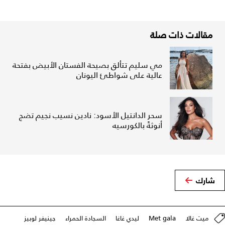
مقالات ذات صلة
مي سليم تتألق بصيحة الفستان الأبيض بفتحة
عالية على شواطئ اليونان
سحر الدانتيل الأسود: نادين نسيب نجيم تضج
أنوثةً بالكورسيه
شارك
ميت غالا
Met gala
ليدي غاغا
السجادة الحمراء
جينيفر لوبيز