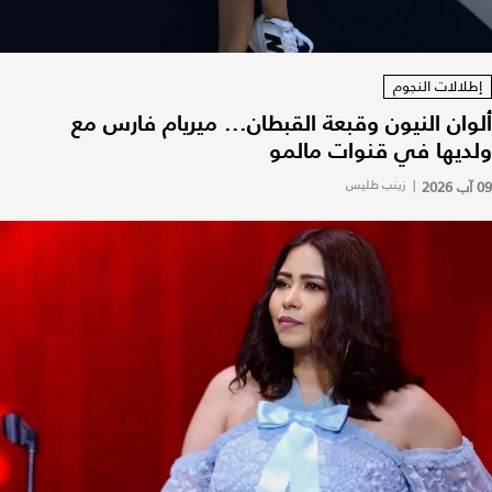
إطلالات النجوم
ألوان النيون وقبعة القبطان... ميريام فارس مع
ولديها في قنوات مالمو
09 آب 2026
|
زينب طليس