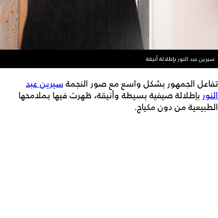
سيرين عبد النور بإطلالة أنيقة
تفاعل الجمهور بشكل واسع مع صور النجمة
سيرين عبد
النور
بإطلالة صيفية بسيطة وأنيقة، ظهرت فيها بملامحها
الطبيعية من دون مكياج.