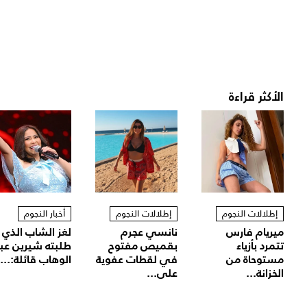
الأكثر قراءة
إطلالات النجوم
إطلالات النجوم
أخبار النجوم
ميريام فارس
نانسي عجرم
لغز الشاب الذي
تتمرد بأزياء
بقميص مفتوح
طلبته شيرين عب
مستوحاة من
في لقطات عفوية
الوهاب قائلة:...
الخزانة...
على...