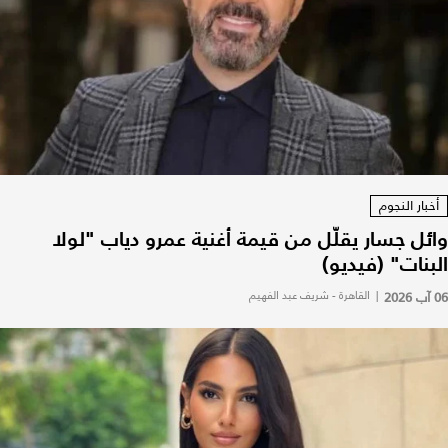
أخبار النجوم
وائل جسار يقلّل من قيمة أغنية عمرو دياب "لولا
البنات" (فيديو)
06 آب 2026
|
القاهرة - شريف عبد الفهيم