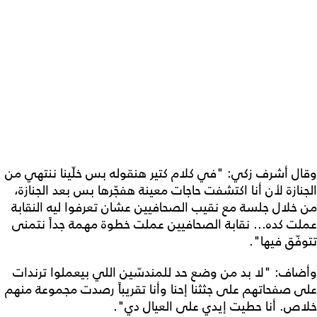
وقال أشرف زكي: "في كلام كتير هنقوله بس خلّينا ننتهي من
الجنازة لأن أنا اكتشفت حاجات معينة هفجّرها بس بعد الجنازة،
من خلال جلسة مع نقيب الصحافيين عشان تعرفوا ليه النقابة
عملت كده... نقابة الصحافيين عملت خطوة مهمة جداً نتمنى
تتوفّق فيها".
وأضاف: "لا بد من وضع حد للمندسّين اللي بيعملوا ترندات
على صفحاتهم على جثثنا إحنا وأنا تقريباً رصدت مجموعة منهم
خلاص. أنا حطيت إيدي على العيال دي".