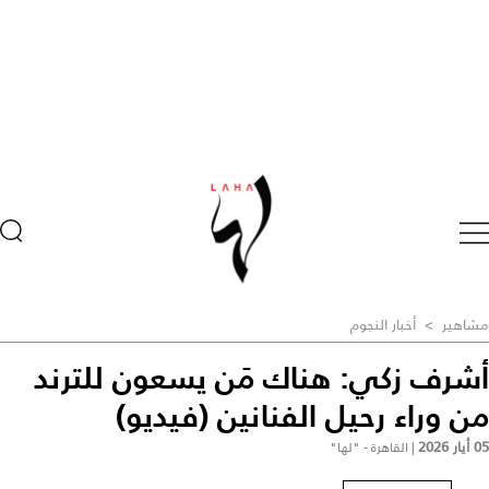
مشاهير
>
أخبار النجوم
أشرف زكي: هناك مَن يسعون للترند
من وراء رحيل الفنانين (فيديو)
05 أيار 2026
|
القاهرة - "لها"