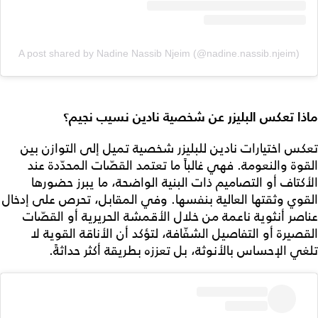
A post shared by Nadine Nassib Njeim (@nadine.nassib.njeim)
ماذا تعكس البليزر عن شخصية
نادين نسيب نجيم
؟
تعكس اختيارات نادين للبليزر شخصية تميل إلى التوازن بين
القوة والنعومة. فهي غالباً ما تعتمد القصّات المحدّدة عند
الأكتاف أو التصاميم ذات البنية الواضحة، ما يبرز حضورها
القوي وثقتها العالية بنفسها. وفي المقابل، تحرص على إدخال
عناصر أنثوية ناعمة من خلال الأقمشة الحريرية أو القصّات
القصيرة أو التفاصيل الشفّافة، لتؤكد أن الأناقة القوية لا
تلغي الإحساس بالأنوثة، بل تعززه بطريقة أكثر حداثةً.