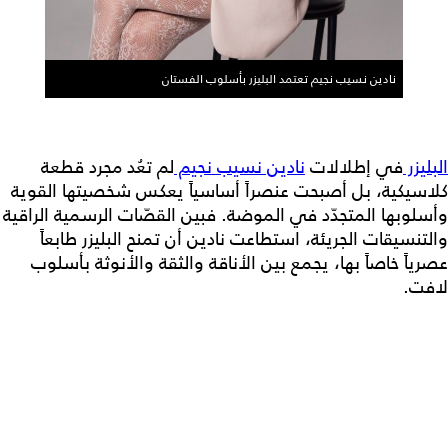
نادين نسيب نجيم تعتمد البليزر بأسلوب الفستان
البليزر
في إطلالات
نادين نسيب نجيم
لم تعُد مجرد قطعة
كلاسيكية، بل أصبحت عنصراً أساسياً يعكس شخصيتها القوية
وأسلوبها المتجدّد في الموضة. فبين القصّات الرسمية الراقية
والتنسيقات الجريئة، استطاعت نادين أن تمنح البليزر طابعاً
عصرياً خاصاً بها، يجمع بين الأناقة والثقة والأنوثة بأسلوب
لافت.