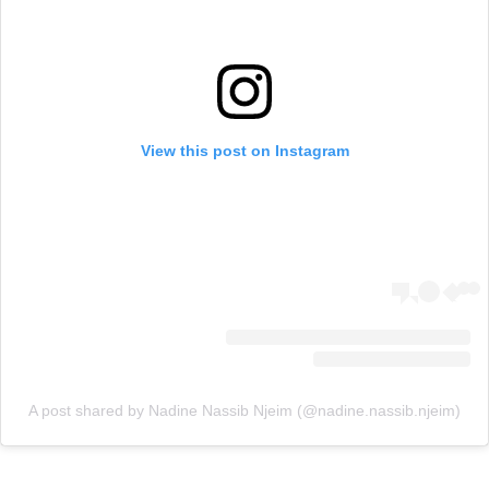
View this post on Instagram
A post shared by Nadine Nassib Njeim (@nadine.nassib.njeim)