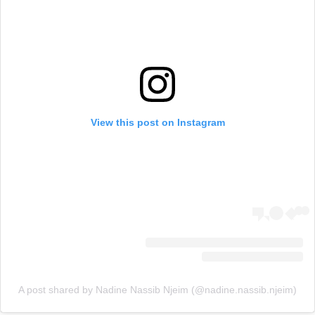
View this post on Instagram
A post shared by Nadine Nassib Njeim (@nadine.nassib.njeim)