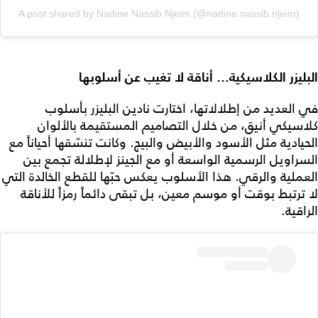
A post shared by Nadine Nassib Njeim (@nadine.nassib.njeim)
البليزر الكلاسيكية… أناقة لا تغيب عن أسلوبها
في العديد من إطلالاتها، اختارت نادين البليزر بأسلوب
كلاسيكي أنيق، من خلال التصاميم المستقيمة بالألوان
الحيادية مثل الأسود والأبيض والبيج. وكانت تنسّقها أحياناً مع
السراويل الرسمية الواسعة أو مع الجينز لإطلالة تجمع بين
العملية والرقي. هذا الأسلوب يعكس حبّها للقطع الخالدة التي
لا ترتبط بوقت أو موسم معين، بل تبقى دائماً رمزاً للأناقة
الراقية.