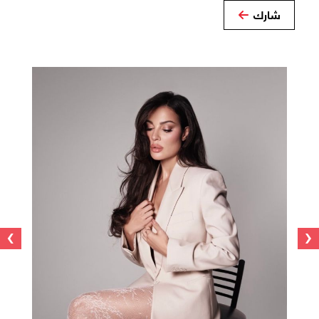
شارك
›
‹