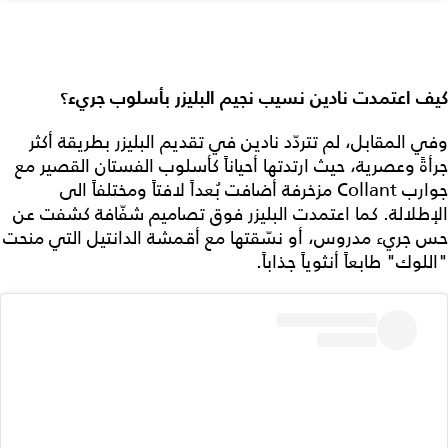
كيف اعتمدت
نادين نسيب نجيم
البليزر بأسلوب جريء؟
وفي المقابل، لم تتردّد نادين في تقديم البليزر بطريقة أكثر
جرأةً وعصرية، حيث ارتدتها أحياناً كأسلوب الفستان القصير مع
جوارب Collant مزخرفة أضافت بُعداً لافتاً ومختلفاً الى
الإطلالة. كما اعتمدت البليزر فوق تصاميم شفّافة كشفت عن
حس جريء مدروس، أو نسّقتها مع أقمشة الدانتيل التي منحت
"اللوك" طابعاً أنثوياً جذاباً.