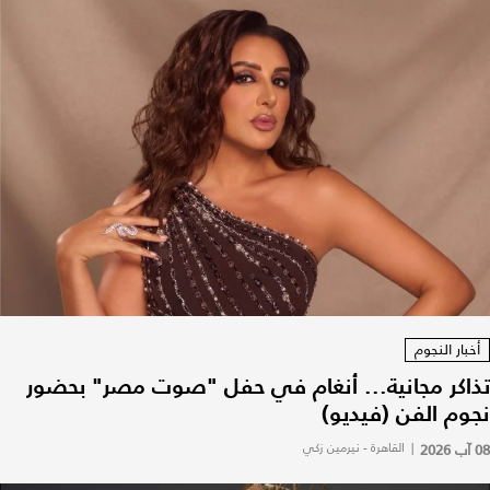
أخبار النجوم
تذاكر مجانية... أنغام في حفل "صوت مصر" بحضور
نجوم الفن (فيديو)
08 آب 2026
|
القاهرة - نيرمين زكي