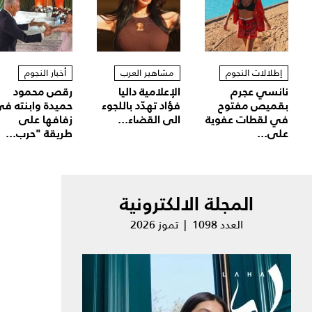
إطلالات النجوم
مشاهير العرب
أخبار النجوم
نانسي عجرم
الإعلامية داليا
رقص محمود
بقميص مفتوح
فؤاد تهدّد باللجوء
حميدة وابنته ف
في لقطات عفوية
الى القضاء...
زفافها على
على...
طريقة "حرب...
المجلة الالكترونية
العدد 1098 | تموز 2026