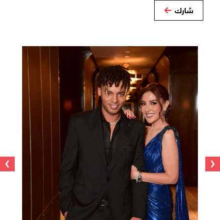
شارك
›
‹