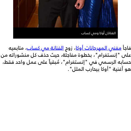
الفنانان أوكا ومي كساب
فاجأ
مغني المهرجانات أوكا
، زوج
الفنانة مي كساب
، متابعيه
على "إنستغرام"، بخطوة مفاجئة، حيث حذف كل منشوراته من
حسابه الرسمي في "إنستغرام"، مُبقياً على عمل واحد فقط،
هو أغنية "أوكا بيحارب الملل".