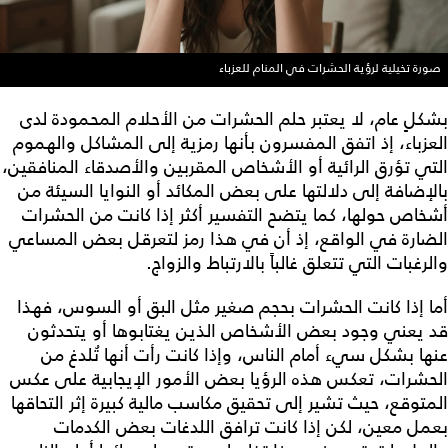
صورة تخيلية لرؤية الحشرات في المنام للعزباء
بشكلٍ عام، لا يعتبر حلم الحشرات من الأحلام المحمودة لدى
العزباء، إذ اتفق المفسرون بأنها رمزية إلى المشاكل والهموم
التي تؤرق الرائية أو الأشخاص المقربين والأصدقاء المنافقين،
بالإضافة إلى دلالتها على بعض المكائد أو النوايا السيئة من
أشخاص حولها، كما يتضح التفسير أكثر إذا كانت من الحشرات
الضارة في الواقع، إذ أن في هذا رمز لتعرقل بعض المساعي
والرغبات التي تتعلق غالباً بالارتباط والزواج.
أما إذا كانت الحشرات بحجم صغير مثل البق أو السوس، فهذا
قد يعني وجود بعض الأشخاص الذين يغتابوها أو يتحدثون
عنها بشكل سيء أمام الناس، وإذا كانت رأت أنها تُلدغ من
الحشرات، تعكس هذه الرؤيا بعض الأمور الإيجابية على عكس
المتوقع، حيث تشير إلى تحقيق مكاسب مالية كبيرة إثر التحاقها
بعمل معين، لكن إذا كانت ترافق اللدغات بعض الكدمات