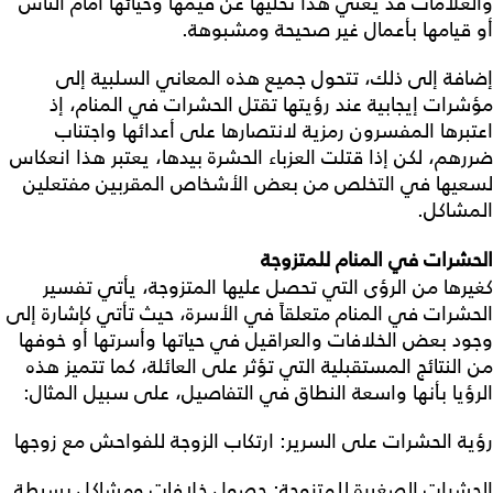
والعلامات قد يعني هذا تخليها عن قيمها وحيائها أمام الناس
أو قيامها بأعمال غير صحيحة ومشبوهة.
إضافة إلى ذلك، تتحول جميع هذه المعاني السلبية إلى
مؤشرات إيجابية عند رؤيتها تقتل الحشرات في المنام، إذ
اعتبرها المفسرون رمزية لانتصارها على أعدائها واجتناب
ضررهم، لكن إذا قتلت العزباء الحشرة بيدها، يعتبر هذا انعكاس
لسعيها في التخلص من بعض الأشخاص المقربين مفتعلين
المشاكل.
الحشرات في المنام للمتزوجة
كغيرها من الرؤى التي تحصل عليها المتزوجة، يأتي تفسير
الحشرات في المنام متعلقاً في الأسرة، حيث تأتي كإشارة إلى
وجود بعض الخلافات والعراقيل في حياتها وأسرتها أو خوفها
من النتائج المستقبلية التي تؤثر على العائلة، كما تتميز هذه
الرؤيا بأنها واسعة النطاق في التفاصيل، على سبيل المثال:
رؤية الحشرات على السرير: ارتكاب الزوجة للفواحش مع زوجها
الحشرات الصغيرة للمتزوجة: حصول خلافات ومشاكل بسيطة