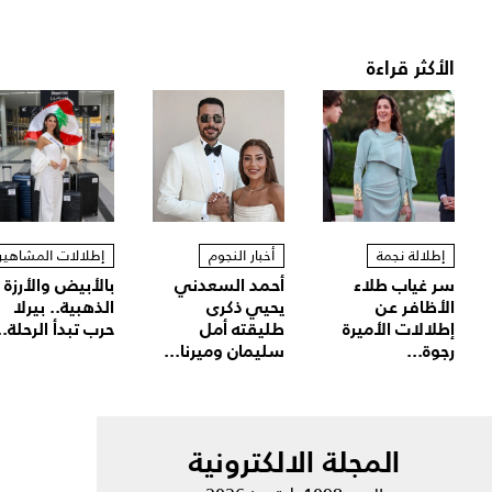
الأكثر قراءة
إطلالة نجمة
أخبار النجوم
إطلالات المشاهير
سر غياب طلاء
أحمد السعدني
بالأبيض والأرزة
الأظافر عن
يحيي ذكرى
الذهبية.. بيرلا
إطلالات الأميرة
طليقته أمل
حرب تبدأ الرحلة..
رجوة...
سليمان وميرنا...
المجلة الالكترونية