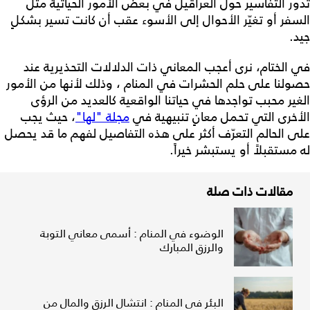
تدور التفاسير حول العراقيل في بعض الأمور الحياتية مثل
السفر أو تغيّر الأحوال إلى الأسوء عقب أن كانت تسير بشكلٍ
جيد.
في الختام، نرى أعجب المعاني ذات الدلالات التحذيرية عند
حصولنا على حلم الحشرات في المنام ، وذلك لأنها من الأمور
الغير محبب تواجدها في حياتنا الواقعية كالعديد من الرؤى
الأخرى التي تحمل معانٍ تنبيهية في
مجلة "لها"
، حيث يجب
على الحالم التعرّف أكثر على هذه التفاصيل لفهم ما قد يحصل
له مستقبلاً أو يستبشر خيراً.
مقالات ذات صلة
الوضوء في المنام : أسمى معاني التوبة
والرزق المبارك
البئر في المنام : انتشال الرزق والمال من